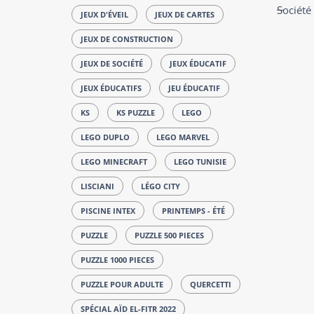
Société
JEUX D'ÉVEIL
JEUX DE CARTES
JEUX DE CONSTRUCTION
JEUX DE SOCIÉTÉ
JEUX ÉDUCATIF
JEUX ÉDUCATIFS
JEU ÉDUCATIF
KS
KS PUZZLE
LEGO
LEGO DUPLO
LEGO MARVEL
LEGO MINECRAFT
LEGO TUNISIE
LISCIANI
LÉGO CITY
PISCINE INTEX
PRINTEMPS - ÉTÉ
PUZZLE
PUZZLE 500 PIECES
PUZZLE 1000 PIECES
PUZZLE POUR ADULTE
QUERCETTI
SPÉCIAL AÏD EL-FITR 2022