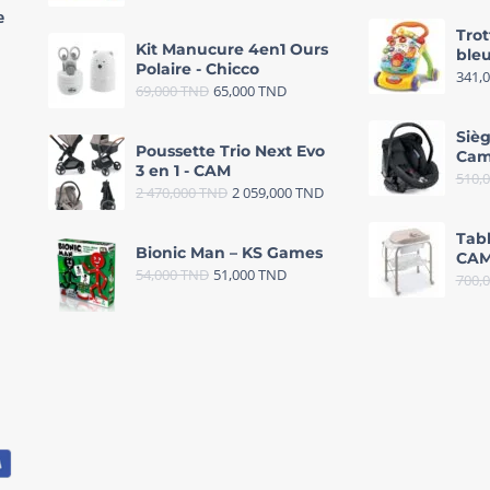
e
Trot
Kit Manucure 4en1 Ours
bleu
Polaire - Chicco
341,
69,000
TND
65,000
TND
Sièg
Poussette Trio Next Evo
Cam
3 en 1 - CAM
510,
2 470,000
TND
2 059,000
TND
Tab
Bionic Man – KS Games
CAM
54,000
TND
51,000
TND
700,