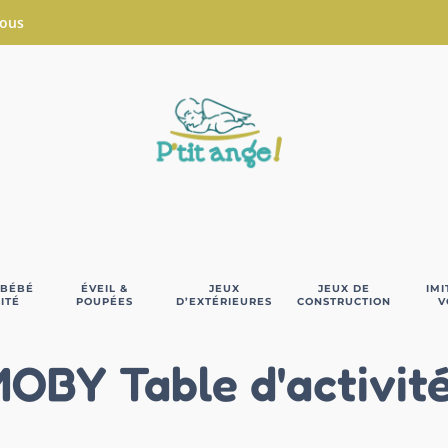
Nous
 BÉBÉ
ÉVEIL &
JEUX
JEUX DE
IMI
ITÉ
POUPÉES
D’EXTÉRIEURES
CONSTRUCTION
V
OBY Table d'activit