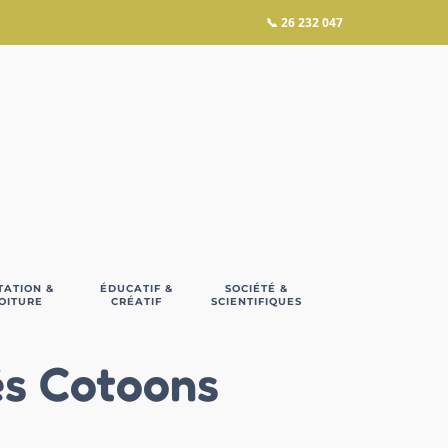
📞
26 232 047
TATION &
ÉDUCATIF &
SOCIÉTÉ &
OITURE
CRÉATIF
SCIENTIFIQUES
és Cotoons