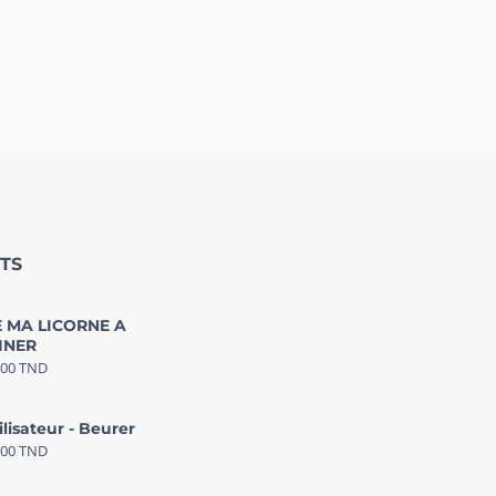
TS
 MA LICORNE A
INER
000
TND
ilisateur - Beurer
000
TND