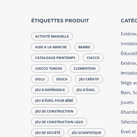
ÉTIQUETTES PRODUIT
CATÉG
Extérie
ACTIVITÉ MANUELLE
Imitatio
AIDE A LA MARCHE
BARBIE
Éducatif
CATALOGUE PRINTEMPS
CHICCO
Extérie
CHICCO TUNISIE
CLEMENTONI
Imitati
DOLU
EDUCA
JEU CRÉATIF
Siège a
JEU D'EXPÉRIENCE
JEU D'ÉVEIL
Bain, S
JEU D'ÉVEIL POUR BÉBÉ
Jouets
JEU DE CONSTRUCTION
Chambre
Sélecti
JEU DE CONSTRUCTION LEGO
Éveil e
JEU DE SOCIÉTÉ
JEU SCIENTIFIQUE