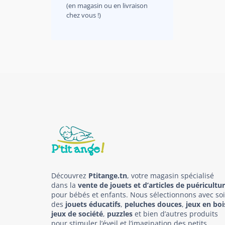
(en magasin ou en livraison
chez vous !)
Découvrez
Ptitange.tn
, votre magasin spécialisé
dans la
vente de jouets et d’articles de puéricultu
pour bébés et enfants. Nous sélectionnons avec so
des
jouets éducatifs
,
peluches douces
,
jeux en boi
jeux de société
,
puzzles
et bien d’autres produits
pour stimuler l’éveil et l’imagination des petits.