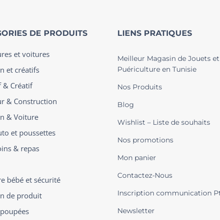
ORIES DE PRODUITS
LIENS PRATIQUES
ures et voitures
Meilleur Magasin de Jouets et
n et créatifs
Puériculture en Tunisie
 & Créatif
Nos Produits
ur & Construction
Blog
on & Voiture
Wishlist – Liste de souhaits
uto et poussettes
Nos promotions
oins & repas
Mon panier
Contactez-Nous
 bébé et sécurité
Inscription communication P
on de produit
t poupées
Newsletter