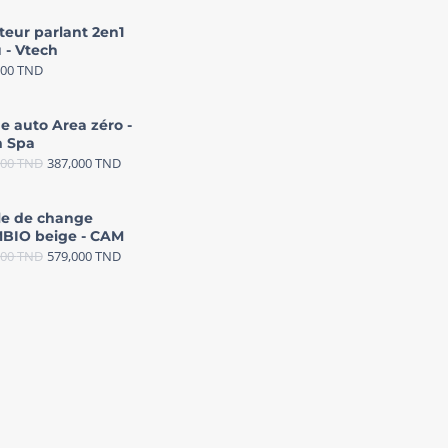
teur parlant 2en1
 - Vtech
000
TND
e auto Area zéro -
 Spa
000
TND
387,000
TND
le de change
BIO beige - CAM
000
TND
579,000
TND