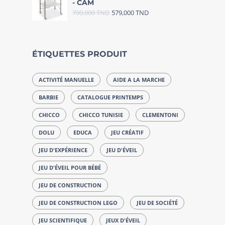
- CAM
700,000
TND
579,000
TND
ÉTIQUETTES PRODUIT
ACTIVITÉ MANUELLE
AIDE A LA MARCHE
BARBIE
CATALOGUE PRINTEMPS
CHICCO
CHICCO TUNISIE
CLEMENTONI
DOLU
EDUCA
JEU CRÉATIF
JEU D'EXPÉRIENCE
JEU D'ÉVEIL
JEU D'ÉVEIL POUR BÉBÉ
JEU DE CONSTRUCTION
JEU DE CONSTRUCTION LEGO
JEU DE SOCIÉTÉ
JEU SCIENTIFIQUE
JEUX D'ÉVEIL