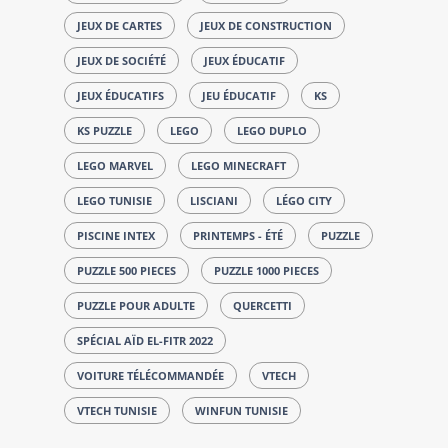
JEUX DE CARTES
JEUX DE CONSTRUCTION
JEUX DE SOCIÉTÉ
JEUX ÉDUCATIF
JEUX ÉDUCATIFS
JEU ÉDUCATIF
KS
KS PUZZLE
LEGO
LEGO DUPLO
LEGO MARVEL
LEGO MINECRAFT
LEGO TUNISIE
LISCIANI
LÉGO CITY
PISCINE INTEX
PRINTEMPS - ÉTÉ
PUZZLE
PUZZLE 500 PIECES
PUZZLE 1000 PIECES
PUZZLE POUR ADULTE
QUERCETTI
SPÉCIAL AÏD EL-FITR 2022
VOITURE TÉLÉCOMMANDÉE
VTECH
VTECH TUNISIE
WINFUN TUNISIE