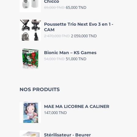
Chicco
69,000
TND
65,000
TND
Poussette Trio Next Evo 3 en 1 -
CAM
2 470,000
TND
2 059,000
TND
Bionic Man – KS Games
54,000
TND
51,000
TND
NOS PRODUITS
MAE MA LICORNE A CALINER
147,000
TND
Stérilisateur - Beurer