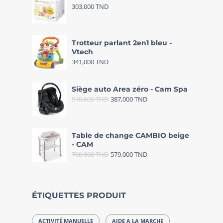
303,000
TND
Trotteur parlant 2en1 bleu -
Vtech
341,000
TND
Siège auto Area zéro - Cam Spa
510,000
TND
387,000
TND
Table de change CAMBIO beige
- CAM
700,000
TND
579,000
TND
ÉTIQUETTES PRODUIT
ACTIVITÉ MANUELLE
AIDE A LA MARCHE