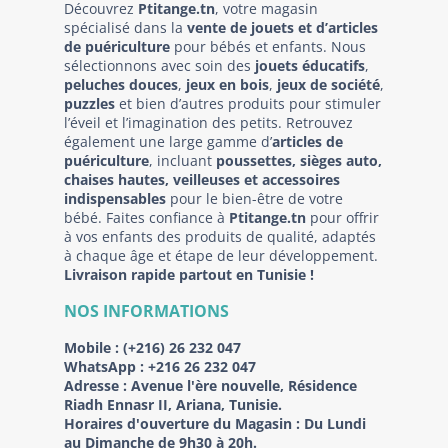
Découvrez
Ptitange.tn
, votre magasin
spécialisé dans la
vente de jouets et d’articles
de puériculture
pour bébés et enfants. Nous
sélectionnons avec soin des
jouets éducatifs
,
peluches douces
,
jeux en bois
,
jeux de société
,
puzzles
et bien d’autres produits pour stimuler
l’éveil et l’imagination des petits. Retrouvez
également une large gamme d’
articles de
puériculture
, incluant
poussettes, sièges auto,
chaises hautes, veilleuses et accessoires
indispensables
pour le bien-être de votre
bébé. Faites confiance à
Ptitange.tn
pour offrir
à vos enfants des produits de qualité, adaptés
à chaque âge et étape de leur développement.
Livraison rapide partout en Tunisie !
NOS INFORMATIONS
Mobile :
(+216) 26 232 047
WhatsApp :
+216 26 232 047
Adresse :
Avenue l'ère nouvelle, Résidence
Riadh Ennasr II, Ariana, Tunisie.
Horaires d'ouverture du Magasin : Du Lundi
au Dimanche de 9h30 à 20h.