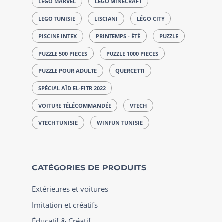
LEGO MARVEL
LEGO MINECRAFT
LEGO TUNISIE
LISCIANI
LÉGO CITY
PISCINE INTEX
PRINTEMPS - ÉTÉ
PUZZLE
PUZZLE 500 PIECES
PUZZLE 1000 PIECES
PUZZLE POUR ADULTE
QUERCETTI
SPÉCIAL AÏD EL-FITR 2022
VOITURE TÉLÉCOMMANDÉE
VTECH
VTECH TUNISIE
WINFUN TUNISIE
CATÉGORIES DE PRODUITS
Extérieures et voitures
Imitation et créatifs
Éducatif & Créatif