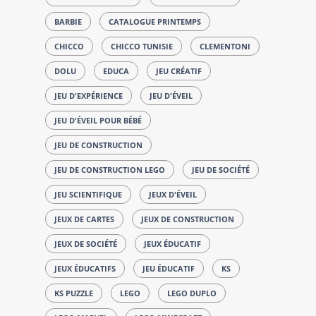
BARBIE
CATALOGUE PRINTEMPS
CHICCO
CHICCO TUNISIE
CLEMENTONI
DOLU
EDUCA
JEU CRÉATIF
JEU D'EXPÉRIENCE
JEU D'ÉVEIL
JEU D'ÉVEIL POUR BÉBÉ
JEU DE CONSTRUCTION
JEU DE CONSTRUCTION LEGO
JEU DE SOCIÉTÉ
JEU SCIENTIFIQUE
JEUX D'ÉVEIL
JEUX DE CARTES
JEUX DE CONSTRUCTION
JEUX DE SOCIÉTÉ
JEUX ÉDUCATIF
JEUX ÉDUCATIFS
JEU ÉDUCATIF
KS
KS PUZZLE
LEGO
LEGO DUPLO