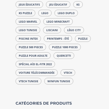
JEUX ÉDUCATIFS
JEU ÉDUCATIF
KS
KS PUZZLE
LEGO
LEGO DUPLO
LEGO MARVEL
LEGO MINECRAFT
LEGO TUNISIE
LISCIANI
LÉGO CITY
PISCINE INTEX
PRINTEMPS - ÉTÉ
PUZZLE
PUZZLE 500 PIECES
PUZZLE 1000 PIECES
PUZZLE POUR ADULTE
QUERCETTI
SPÉCIAL AÏD EL-FITR 2022
VOITURE TÉLÉCOMMANDÉE
VTECH
VTECH TUNISIE
WINFUN TUNISIE
CATÉGORIES DE PRODUITS