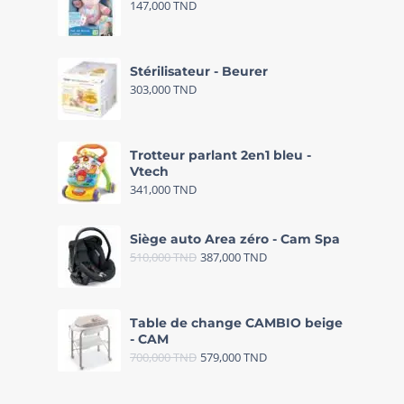
147,000
TND
Stérilisateur - Beurer
303,000
TND
Trotteur parlant 2en1 bleu -
Vtech
341,000
TND
Siège auto Area zéro - Cam Spa
510,000
TND
387,000
TND
Table de change CAMBIO beige
- CAM
700,000
TND
579,000
TND