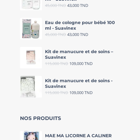
45,000
TND
43,000
TND
Eau de cologne pour bébé 100
ml - Suavinex
45,000
TND
43,000
TND
Kit de manucure et de soins –
Suavinex
115,000
TND
109,000
TND
Kit de manucure et de soins -
Suavinex
115,000
TND
109,000
TND
NOS PRODUITS
MAE MA LICORNE A CALINER