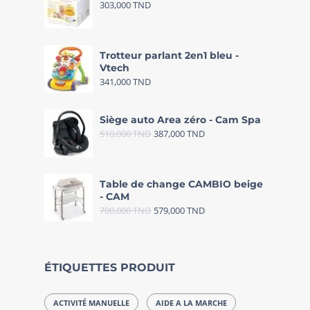
303,000
TND
Trotteur parlant 2en1 bleu -
Vtech
341,000
TND
Siège auto Area zéro - Cam Spa
510,000
TND
387,000
TND
Table de change CAMBIO beige
- CAM
700,000
TND
579,000
TND
ÉTIQUETTES PRODUIT
ACTIVITÉ MANUELLE
AIDE A LA MARCHE