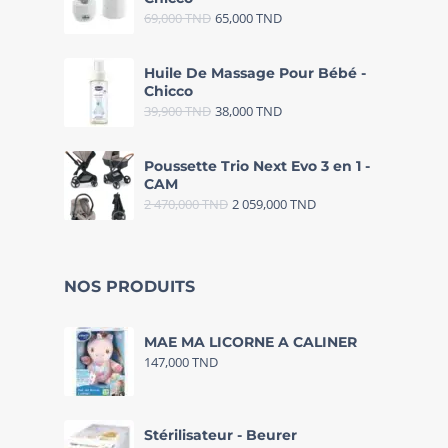
69,000
TND
65,000
TND
Huile De Massage Pour Bébé -
Chicco
39,900
TND
38,000
TND
Poussette Trio Next Evo 3 en 1 -
CAM
2 470,000
TND
2 059,000
TND
NOS PRODUITS
MAE MA LICORNE A CALINER
147,000
TND
Stérilisateur - Beurer