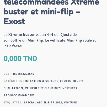
télécommandées Xtreme
buster et mini-flip –
Exost
Le
Xtreme buster
est un
4×4
qui
éjecte
de
son
coffre
un
Mini Flip
. Le
véhicule Mini Flip
roule sur
les
2 faces
.
0,000
TND
UGS :
4891813202646
CATÉGORIES :
IMITATION & VOITURE
,
JOUETS
,
JOUETS
D'IMITATION
,
VÉHICULE ET FIGURINES
,
VOITURES
RADIOCOMMANDÉES
ÉTIQUETTES :
SPÉCIAL AÏD EL-FITR 2022
,
VOITURE