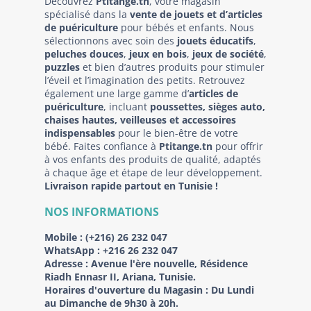
Découvrez
Ptitange.tn
, votre magasin
spécialisé dans la
vente de jouets et d’articles
de puériculture
pour bébés et enfants. Nous
sélectionnons avec soin des
jouets éducatifs
,
peluches douces
,
jeux en bois
,
jeux de société
,
puzzles
et bien d’autres produits pour stimuler
l’éveil et l’imagination des petits. Retrouvez
également une large gamme d’
articles de
puériculture
, incluant
poussettes, sièges auto,
chaises hautes, veilleuses et accessoires
indispensables
pour le bien-être de votre
bébé. Faites confiance à
Ptitange.tn
pour offrir
à vos enfants des produits de qualité, adaptés
à chaque âge et étape de leur développement.
Livraison rapide partout en Tunisie !
NOS INFORMATIONS
Mobile :
(+216) 26 232 047
WhatsApp :
+216 26 232 047
Adresse :
Avenue l'ère nouvelle, Résidence
Riadh Ennasr II, Ariana, Tunisie.
Horaires d'ouverture du Magasin : Du Lundi
au Dimanche de 9h30 à 20h.