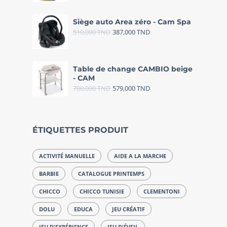
Siège auto Area zéro - Cam Spa
510,000
TND
387,000
TND
Table de change CAMBIO beige
- CAM
700,000
TND
579,000
TND
ÉTIQUETTES PRODUIT
ACTIVITÉ MANUELLE
AIDE A LA MARCHE
BARBIE
CATALOGUE PRINTEMPS
CHICCO
CHICCO TUNISIE
CLEMENTONI
DOLU
EDUCA
JEU CRÉATIF
JEU D'EXPÉRIENCE
JEU D'ÉVEIL