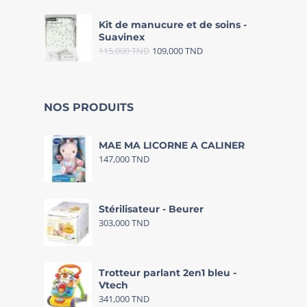
Kit de manucure et de soins -
Suavinex
115,000
TND
109,000
TND
NOS PRODUITS
MAE MA LICORNE A CALINER
147,000
TND
Stérilisateur - Beurer
303,000
TND
Trotteur parlant 2en1 bleu -
Vtech
341,000
TND