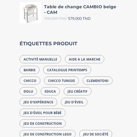
Table de change CAMBIO beige
- CAM
700,000
TND
579,000
TND
ÉTIQUETTES PRODUIT
ACTIVITÉ MANUELLE
AIDE A LA MARCHE
BARBIE
CATALOGUE PRINTEMPS
CHICCO
CHICCO TUNISIE
CLEMENTONI
DOLU
EDUCA
JEU CRÉATIF
JEU D'EXPÉRIENCE
JEU D'ÉVEIL
JEU D'ÉVEIL POUR BÉBÉ
JEU DE CONSTRUCTION
JEU DE CONSTRUCTION LEGO
JEU DE SOCIÉTÉ