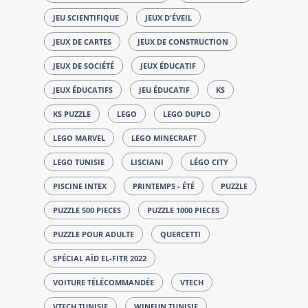
JEU SCIENTIFIQUE
JEUX D'ÉVEIL
JEUX DE CARTES
JEUX DE CONSTRUCTION
JEUX DE SOCIÉTÉ
JEUX ÉDUCATIF
JEUX ÉDUCATIFS
JEU ÉDUCATIF
KS
KS PUZZLE
LEGO
LEGO DUPLO
LEGO MARVEL
LEGO MINECRAFT
LEGO TUNISIE
LISCIANI
LÉGO CITY
PISCINE INTEX
PRINTEMPS - ÉTÉ
PUZZLE
PUZZLE 500 PIECES
PUZZLE 1000 PIECES
PUZZLE POUR ADULTE
QUERCETTI
SPÉCIAL AÏD EL-FITR 2022
VOITURE TÉLÉCOMMANDÉE
VTECH
VTECH TUNISIE
WINFUN TUNISIE