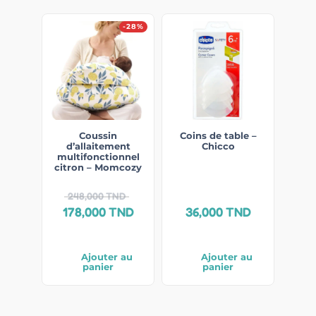
-28%
Coussin
Coins de table –
d’allaitement
Chicco
multifonctionnel
citron – Momcozy
248,000
TND
178,000
TND
36,000
TND
Ajouter au
Ajouter au
panier
panier