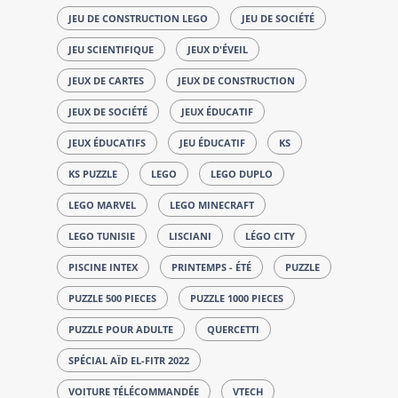
JEU DE CONSTRUCTION LEGO
JEU DE SOCIÉTÉ
JEU SCIENTIFIQUE
JEUX D'ÉVEIL
JEUX DE CARTES
JEUX DE CONSTRUCTION
JEUX DE SOCIÉTÉ
JEUX ÉDUCATIF
JEUX ÉDUCATIFS
JEU ÉDUCATIF
KS
KS PUZZLE
LEGO
LEGO DUPLO
LEGO MARVEL
LEGO MINECRAFT
LEGO TUNISIE
LISCIANI
LÉGO CITY
PISCINE INTEX
PRINTEMPS - ÉTÉ
PUZZLE
PUZZLE 500 PIECES
PUZZLE 1000 PIECES
PUZZLE POUR ADULTE
QUERCETTI
SPÉCIAL AÏD EL-FITR 2022
VOITURE TÉLÉCOMMANDÉE
VTECH