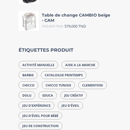
Table de change CAMBIO beige
- CAM
700,000
TND
579,000
TND
ÉTIQUETTES PRODUIT
ACTIVITÉ MANUELLE
AIDE A LA MARCHE
BARBIE
CATALOGUE PRINTEMPS
CHICCO
CHICCO TUNISIE
CLEMENTONI
DOLU
EDUCA
JEU CRÉATIF
JEU D'EXPÉRIENCE
JEU D'ÉVEIL
JEU D'ÉVEIL POUR BÉBÉ
JEU DE CONSTRUCTION