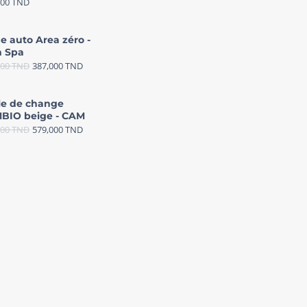
000
TND
e auto Area zéro -
 Spa
000
TND
387,000
TND
le de change
BIO beige - CAM
000
TND
579,000
TND