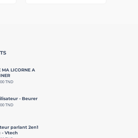
TS
 MA LICORNE A
INER
000
TND
ilisateur - Beurer
000
TND
teur parlant 2en1
 - Vtech