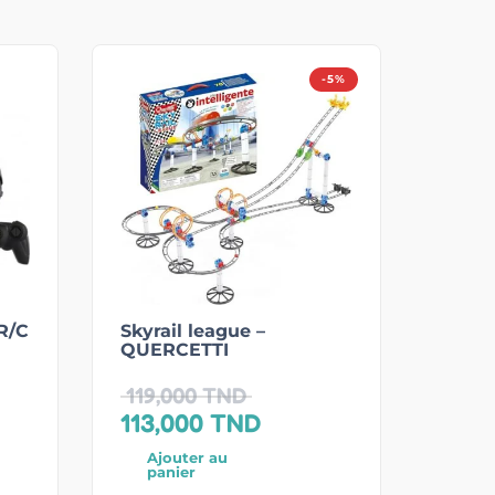
-5%
R/C
Skyrail league –
QUERCETTI
119,000
TND
113,000
TND
Ajouter au
panier