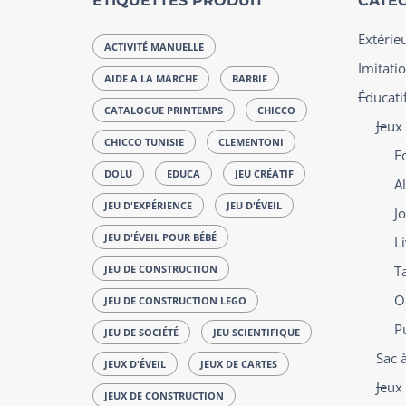
ÉTIQUETTES PRODUIT
CATÉG
Extérie
ACTIVITÉ MANUELLE
Imitatio
AIDE A LA MARCHE
BARBIE
Éducatif
CATALOGUE PRINTEMPS
CHICCO
Jeux
CHICCO TUNISIE
CLEMENTONI
F
DOLU
EDUCA
JEU CRÉATIF
Al
JEU D'EXPÉRIENCE
JEU D'ÉVEIL
J
JEU D'ÉVEIL POUR BÉBÉ
L
JEU DE CONSTRUCTION
T
O
JEU DE CONSTRUCTION LEGO
P
JEU DE SOCIÉTÉ
JEU SCIENTIFIQUE
Sac 
JEUX D'ÉVEIL
JEUX DE CARTES
Jeux 
JEUX DE CONSTRUCTION