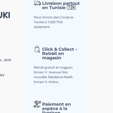
Livraison partout
en Tunisie 🇹🇳
UKI
Nous livrons dans toute la
Tunisie à 7,000 TND
seulement.
Click & Collect –
Retrait en
magasin
IL
,
JEUX
Retrait gratuit en magasin
Ennasr II : Avenue l'ère
MES
nouvelle, Résidence Riadh
Ennasr II, Ariana.
Paiement en
espèce à la
livraison