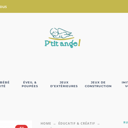
Nous
 BÉBÉ
ÉVEIL &
JEUX
JEUX DE
IMI
ITÉ
POUPÉES
D’EXTÉRIEURES
CONSTRUCTION
V
RU
HOME
ÉDUCATIF & CRÉATIF
-6%