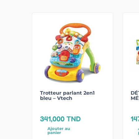
Trotteur parlant 2en1
DÉ
bleu – Vtech
MÉ
341,000
TND
14
Ajouter au
panier