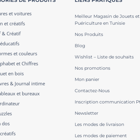
ORIES DE PRODUITS
LIENS PRATIQUES
ures et voitures
Meilleur Magasin de Jouets et
n et créatifs
Puériculture en Tunisie
 & Créatif
Nos Produits
 éducatifs
Blog
ormes et couleurs
Wishlist – Liste de souhaits
phabet et Chiffres
Nos promotions
ouet en bois
Mon panier
ivres & Journal intime
Contactez-Nous
ableaux et bureaux
Inscription communication P
rdinateur
uzzles
Newsletter
à dos
Les modes de livraison
créatifs
Les modes de paiement