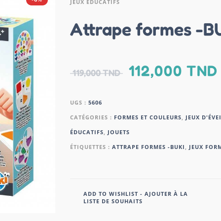
JEUX ÉDUCATIFS
Attrape formes -B
112,000
TND
119,000
TND
UGS :
5606
CATÉGORIES :
FORMES ET COULEURS
,
JEUX D'ÉVE
ÉDUCATIFS
,
JOUETS
ÉTIQUETTES :
ATTRAPE FORMES -BUKI
,
JEUX FOR
ADD TO WISHLIST - AJOUTER À LA
LISTE DE SOUHAITS