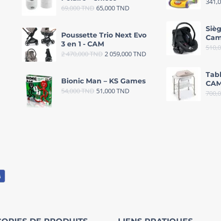
341,
69,000
TND
65,000
TND
Sièg
Poussette Trio Next Evo
Cam
3 en 1 - CAM
510,
2 470,000
TND
2 059,000
TND
Tab
Bionic Man – KS Games
CAM
54,000
TND
51,000
TND
700,