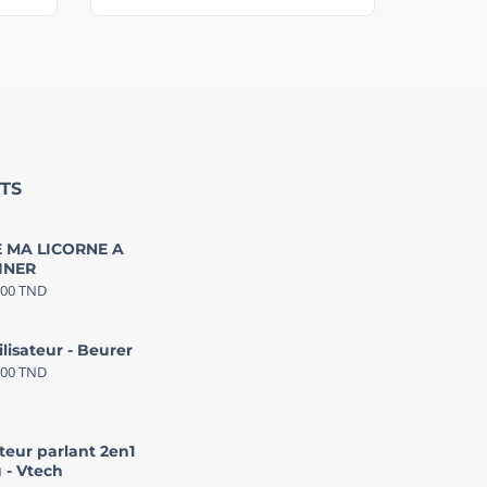
TS
 MA LICORNE A
INER
000
TND
ilisateur - Beurer
000
TND
teur parlant 2en1
 - Vtech