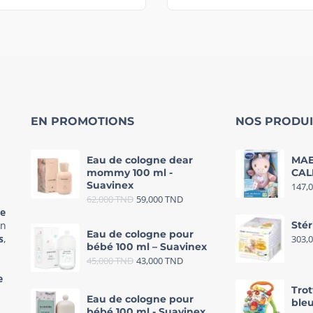
EN PROMOTIONS
NOS PRODUI
Eau de cologne dear
MAE
mommy 100 ml -
CAL
Suavinex
147,
62,000
TND
59,000
TND
re
in
Stér
Eau de cologne pour
s
,
303,
bébé 100 ml – Suavinex
45,000
TND
43,000
TND
e
Trot
Eau de cologne pour
bleu
bébé 100 ml - Suavinex