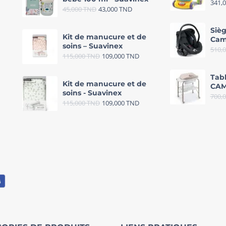
341,
45,000
TND
43,000
TND
Sièg
Kit de manucure et de
Cam
soins – Suavinex
510,
115,000
TND
109,000
TND
Tab
Kit de manucure et de
CAM
soins - Suavinex
700,
115,000
TND
109,000
TND