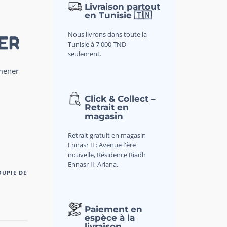
Livraison partout
en Tunisie 🇹🇳
Nous livrons dans toute la
ER
Tunisie à 7,000 TND
seulement.
mener
Click & Collect –
Retrait en
magasin
Retrait gratuit en magasin
Ennasr II : Avenue l'ère
nouvelle, Résidence Riadh
Ennasr II, Ariana.
OUPIE DE
Paiement en
espèce à la
livraison