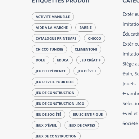
ÉTIQUETTES PRODUIT
CATÉG
Extérie
ACTIVITÉ MANUELLE
Imitatio
AIDE A LA MARCHE
BARBIE
Éducatif
CATALOGUE PRINTEMPS
CHICCO
Extérie
CHICCO TUNISIE
CLEMENTONI
Imitati
DOLU
EDUCA
JEU CRÉATIF
Siège a
JEU D'EXPÉRIENCE
JEU D'ÉVEIL
Bain, S
JEU D'ÉVEIL POUR BÉBÉ
Jouets
JEU DE CONSTRUCTION
Chambre
Sélecti
JEU DE CONSTRUCTION LEGO
Éveil e
JEU DE SOCIÉTÉ
JEU SCIENTIFIQUE
Société
JEUX D'ÉVEIL
JEUX DE CARTES
JEUX DE CONSTRUCTION