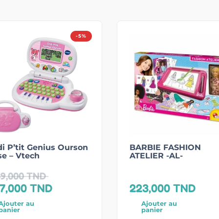
-5%
i P’tit Genius Ourson
BARBIE FASHION
e – Vtech
ATELIER -AL-
9,000
TND
7,000
TND
223,000
TND
Ajouter au
Ajouter au
panier
panier