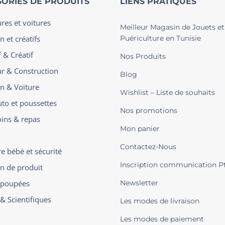
ORIES DE PRODUITS
LIENS PRATIQUES
ures et voitures
Meilleur Magasin de Jouets et
n et créatifs
Puériculture en Tunisie
 & Créatif
Nos Produits
ur & Construction
Blog
on & Voiture
Wishlist – Liste de souhaits
uto et poussettes
Nos promotions
oins & repas
Mon panier
Contactez-Nous
 bébé et sécurité
Inscription communication P
on de produit
t poupées
Newsletter
 & Scientifiques
Les modes de livraison
Les modes de paiement