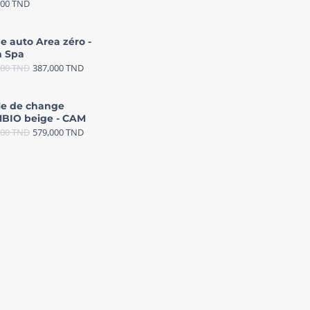
000
TND
e auto Area zéro -
 Spa
000
TND
387,000
TND
le de change
BIO beige - CAM
000
TND
579,000
TND