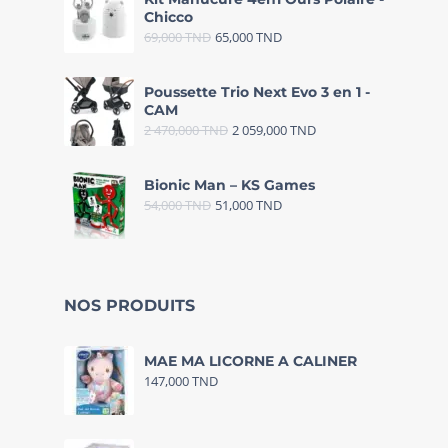
Chicco
69,000
TND
65,000
TND
Poussette Trio Next Evo 3 en 1 -
CAM
2 470,000
TND
2 059,000
TND
Bionic Man – KS Games
54,000
TND
51,000
TND
NOS PRODUITS
MAE MA LICORNE A CALINER
147,000
TND