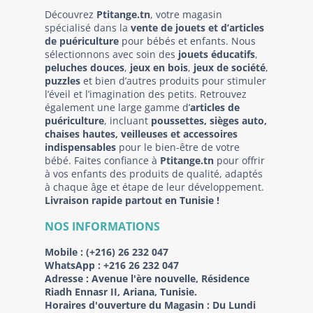
Découvrez
Ptitange.tn
, votre magasin
spécialisé dans la
vente de jouets et d’articles
de puériculture
pour bébés et enfants. Nous
sélectionnons avec soin des
jouets éducatifs
,
peluches douces
,
jeux en bois
,
jeux de société
,
puzzles
et bien d’autres produits pour stimuler
l’éveil et l’imagination des petits. Retrouvez
également une large gamme d’
articles de
puériculture
, incluant
poussettes, sièges auto,
chaises hautes, veilleuses et accessoires
indispensables
pour le bien-être de votre
bébé. Faites confiance à
Ptitange.tn
pour offrir
à vos enfants des produits de qualité, adaptés
à chaque âge et étape de leur développement.
Livraison rapide partout en Tunisie !
NOS INFORMATIONS
Mobile :
(+216) 26 232 047
WhatsApp :
+216 26 232 047
Adresse :
Avenue l'ère nouvelle, Résidence
Riadh Ennasr II, Ariana, Tunisie.
Horaires d'ouverture du Magasin : Du Lundi