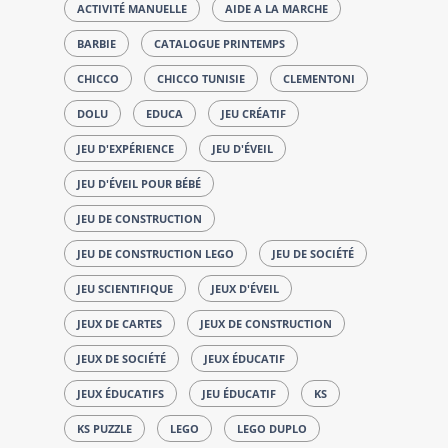
ACTIVITÉ MANUELLE
AIDE A LA MARCHE
BARBIE
CATALOGUE PRINTEMPS
CHICCO
CHICCO TUNISIE
CLEMENTONI
DOLU
EDUCA
JEU CRÉATIF
JEU D'EXPÉRIENCE
JEU D'ÉVEIL
JEU D'ÉVEIL POUR BÉBÉ
JEU DE CONSTRUCTION
JEU DE CONSTRUCTION LEGO
JEU DE SOCIÉTÉ
JEU SCIENTIFIQUE
JEUX D'ÉVEIL
JEUX DE CARTES
JEUX DE CONSTRUCTION
JEUX DE SOCIÉTÉ
JEUX ÉDUCATIF
JEUX ÉDUCATIFS
JEU ÉDUCATIF
KS
KS PUZZLE
LEGO
LEGO DUPLO