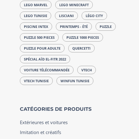
LEGO MARVEL
LEGO MINECRAFT
LEGO TUNISIE
LISCIANI
LÉGO CITY
PISCINE INTEX
PRINTEMPS - ÉTÉ
PUZZLE
PUZZLE 500 PIECES
PUZZLE 1000 PIECES
PUZZLE POUR ADULTE
QUERCETTI
SPÉCIAL AÏD EL-FITR 2022
VOITURE TÉLÉCOMMANDÉE
VTECH
VTECH TUNISIE
WINFUN TUNISIE
CATÉGORIES DE PRODUITS
Extérieures et voitures
Imitation et créatifs