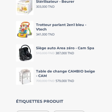
Stérilisateur - Beurer
303,000
TND
Trotteur parlant 2en1 bleu -
Vtech
341,000
TND
Siège auto Area zéro - Cam Spa
510,000
TND
387,000
TND
Table de change CAMBIO beige
- CAM
700,000
TND
579,000
TND
ÉTIQUETTES PRODUIT