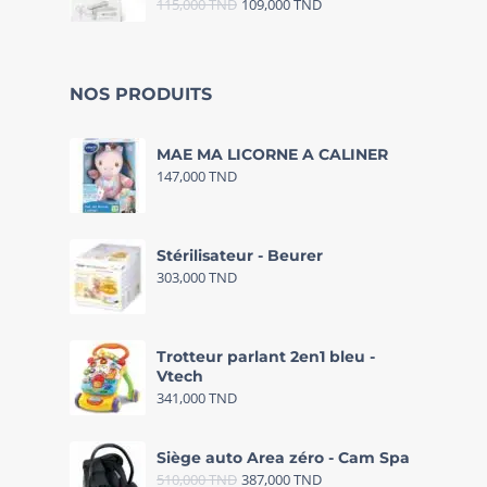
115,000
TND
109,000
TND
NOS PRODUITS
MAE MA LICORNE A CALINER
147,000
TND
Stérilisateur - Beurer
303,000
TND
Trotteur parlant 2en1 bleu -
Vtech
341,000
TND
Siège auto Area zéro - Cam Spa
510,000
TND
387,000
TND