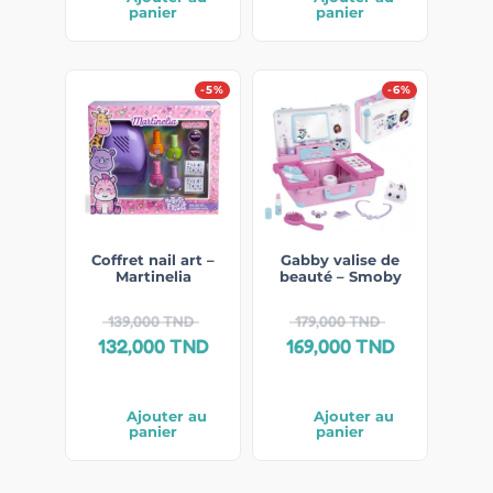
panier
panier
-5%
-6%
Coffret nail art –
Gabby valise de
Martinelia
beauté – Smoby
139,000
TND
179,000
TND
132,000
TND
169,000
TND
Ajouter au
Ajouter au
panier
panier