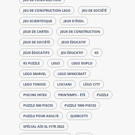
JEU DE CONSTRUCTION LEGO
JEU DE SOCIÉTÉ
JEU SCIENTIFIQUE
JEUX D'ÉVEIL
JEUX DE CARTES
JEUX DE CONSTRUCTION
JEUX DE SOCIÉTÉ
JEUX ÉDUCATIF
JEUX ÉDUCATIFS
JEU ÉDUCATIF
KS
KS PUZZLE
LEGO
LEGO DUPLO
LEGO MARVEL
LEGO MINECRAFT
LEGO TUNISIE
LISCIANI
LÉGO CITY
PISCINE INTEX
PRINTEMPS - ÉTÉ
PUZZLE
PUZZLE 500 PIECES
PUZZLE 1000 PIECES
PUZZLE POUR ADULTE
QUERCETTI
SPÉCIAL AÏD EL-FITR 2022