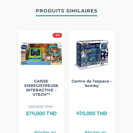
PRODUITS SIMILAIRES
-5%
CAISSE
Centre de l’espace –
ENREGISTREUSE
Somby
INTERACTIVE –
VTECH**
289,000
TND
274,000
TND
470,000
TND
Ajouter au
Ajouter au