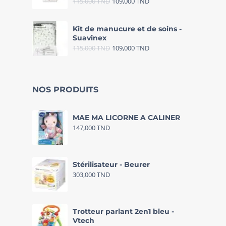
115,000
TND
109,000
TND
Kit de manucure et de soins -
Suavinex
115,000
TND
109,000
TND
NOS PRODUITS
MAE MA LICORNE A CALINER
147,000
TND
Stérilisateur - Beurer
303,000
TND
Trotteur parlant 2en1 bleu -
Vtech