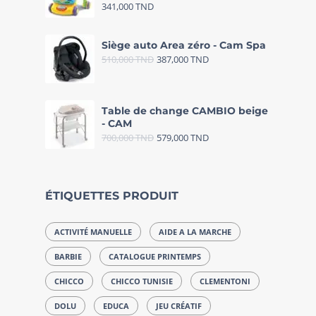
341,000
TND
Siège auto Area zéro - Cam Spa
510,000
TND
387,000
TND
Table de change CAMBIO beige
- CAM
700,000
TND
579,000
TND
ÉTIQUETTES PRODUIT
ACTIVITÉ MANUELLE
AIDE A LA MARCHE
BARBIE
CATALOGUE PRINTEMPS
CHICCO
CHICCO TUNISIE
CLEMENTONI
DOLU
EDUCA
JEU CRÉATIF