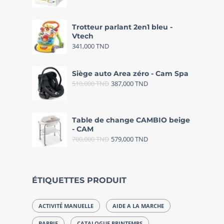
Trotteur parlant 2en1 bleu -
Vtech
341,000
TND
Siège auto Area zéro - Cam Spa
510,000
TND
387,000
TND
Table de change CAMBIO beige
- CAM
700,000
TND
579,000
TND
ÉTIQUETTES PRODUIT
ACTIVITÉ MANUELLE
AIDE A LA MARCHE
BARBIE
CATALOGUE PRINTEMPS