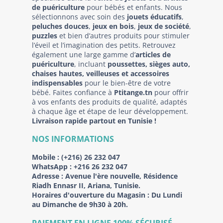
de puériculture
pour bébés et enfants. Nous
sélectionnons avec soin des
jouets éducatifs
,
peluches douces
,
jeux en bois
,
jeux de société
,
puzzles
et bien d’autres produits pour stimuler
l’éveil et l’imagination des petits. Retrouvez
également une large gamme d’
articles de
puériculture
, incluant
poussettes, sièges auto,
chaises hautes, veilleuses et accessoires
indispensables
pour le bien-être de votre
bébé. Faites confiance à
Ptitange.tn
pour offrir
à vos enfants des produits de qualité, adaptés
à chaque âge et étape de leur développement.
Livraison rapide partout en Tunisie !
NOS INFORMATIONS
Mobile :
(+216) 26 232 047
WhatsApp :
+216 26 232 047
Adresse :
Avenue l'ère nouvelle, Résidence
Riadh Ennasr II, Ariana, Tunisie.
Horaires d'ouverture du Magasin : Du Lundi
au Dimanche de 9h30 à 20h.
PAIEMENT EN LIGNE 100% SÉCURISÉ