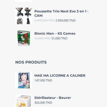
Poussette Trio Next Evo 3 en 1 -
CAM
2 470,000
TND
2 059,000
TND
Bionic Man – KS Games
54,000
TND
51,000
TND
NOS PRODUITS
MAE MA LICORNE A CALINER
147,000
TND
Stérilisateur - Beurer
303,000
TND