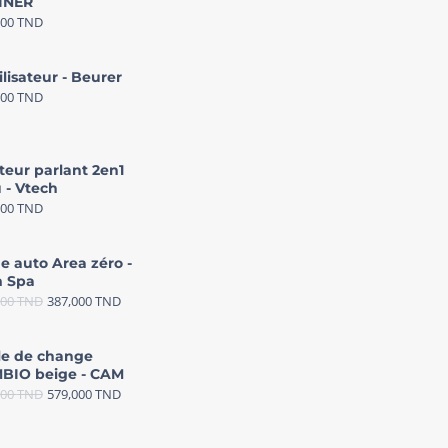
INER
000
TND
ilisateur - Beurer
000
TND
teur parlant 2en1
 - Vtech
000
TND
e auto Area zéro -
 Spa
000
TND
387,000
TND
le de change
BIO beige - CAM
000
TND
579,000
TND