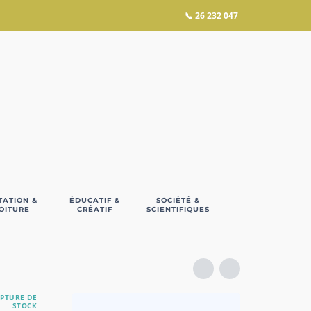
📞
26 232 047
TATION &
ÉDUCATIF &
SOCIÉTÉ &
OITURE
CRÉATIF
SCIENTIFIQUES
PTURE DE
STOCK