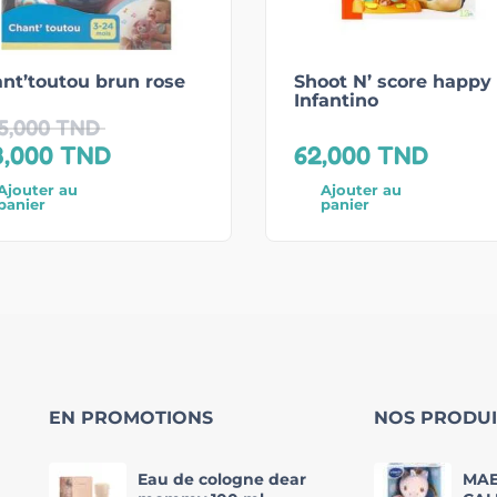
nt’toutou brun rose
Shoot N’ score happy 
Infantino
5,000
TND
8,000
TND
62,000
TND
Ajouter au
Ajouter au
panier
panier
EN PROMOTIONS
NOS PRODUI
Eau de cologne dear
MAE