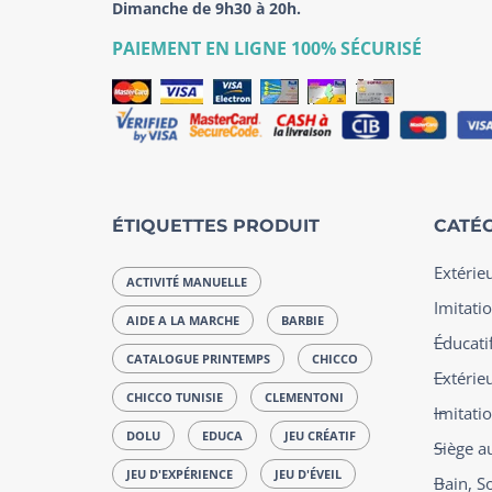
Dimanche de 9h30 à 20h.
PAIEMENT EN LIGNE 100% SÉCURISÉ
ÉTIQUETTES PRODUIT
CATÉG
Extérie
ACTIVITÉ MANUELLE
Imitatio
AIDE A LA MARCHE
BARBIE
Éducatif
CATALOGUE PRINTEMPS
CHICCO
Extérie
CHICCO TUNISIE
CLEMENTONI
Imitati
DOLU
EDUCA
JEU CRÉATIF
Siège a
JEU D'EXPÉRIENCE
JEU D'ÉVEIL
Bain, S