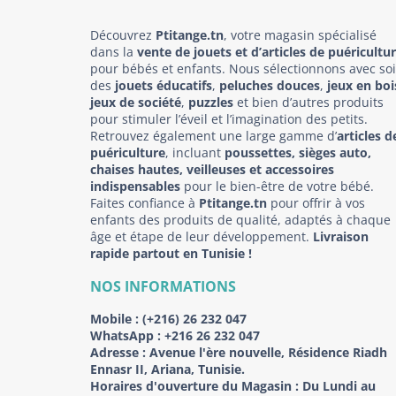
Découvrez
Ptitange.tn
, votre magasin spécialisé
dans la
vente de jouets et d’articles de puéricultu
pour bébés et enfants. Nous sélectionnons avec so
des
jouets éducatifs
,
peluches douces
,
jeux en boi
jeux de société
,
puzzles
et bien d’autres produits
pour stimuler l’éveil et l’imagination des petits.
Retrouvez également une large gamme d’
articles d
puériculture
, incluant
poussettes, sièges auto,
chaises hautes, veilleuses et accessoires
indispensables
pour le bien-être de votre bébé.
Faites confiance à
Ptitange.tn
pour offrir à vos
enfants des produits de qualité, adaptés à chaque
âge et étape de leur développement.
Livraison
rapide partout en Tunisie !
NOS INFORMATIONS
Mobile :
(+216) 26 232 047
WhatsApp :
+216 26 232 047
Adresse :
Avenue l'ère nouvelle, Résidence Riadh
Ennasr II, Ariana, Tunisie.
Horaires d'ouverture du Magasin : Du Lundi au