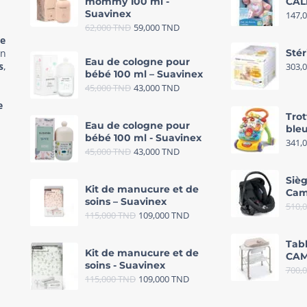
mommy 100 ml -
CAL
Suavinex
147,
62,000
TND
59,000
TND
re
in
Stér
Eau de cologne pour
s
,
303,
bébé 100 ml – Suavinex
45,000
TND
43,000
TND
e
Trot
Eau de cologne pour
bleu
bébé 100 ml - Suavinex
341,
45,000
TND
43,000
TND
Sièg
Kit de manucure et de
Cam
soins – Suavinex
510,
115,000
TND
109,000
TND
Tab
Kit de manucure et de
CAM
soins - Suavinex
700,
115,000
TND
109,000
TND