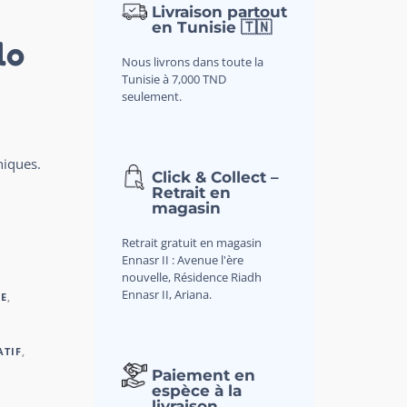
Livraison partout
en Tunisie 🇹🇳
lo
Nous livrons dans toute la
Tunisie à 7,000 TND
seulement.
niques.
Click & Collect –
Retrait en
magasin
Retrait gratuit en magasin
Ennasr II : Avenue l'ère
nouvelle, Résidence Riadh
Ennasr II, Ariana.
E
,
ATIF
,
Paiement en
espèce à la
livraison