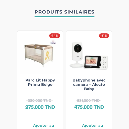
PRODUITS SIMILAIRES
-14%
-11%
Parc Lit Happy
Babyphone avec
Prima Beige
caméra – Alecto
Baby
320,000
TND
531,000
TND
275,000
TND
475,000
TND
Ajouter au
Ajouter au