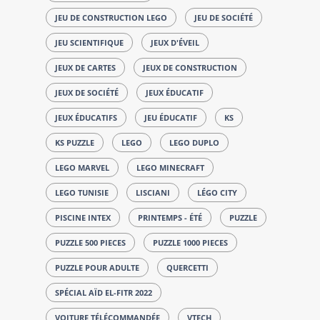
JEU DE CONSTRUCTION LEGO
JEU DE SOCIÉTÉ
JEU SCIENTIFIQUE
JEUX D'ÉVEIL
JEUX DE CARTES
JEUX DE CONSTRUCTION
JEUX DE SOCIÉTÉ
JEUX ÉDUCATIF
JEUX ÉDUCATIFS
JEU ÉDUCATIF
KS
KS PUZZLE
LEGO
LEGO DUPLO
LEGO MARVEL
LEGO MINECRAFT
LEGO TUNISIE
LISCIANI
LÉGO CITY
PISCINE INTEX
PRINTEMPS - ÉTÉ
PUZZLE
PUZZLE 500 PIECES
PUZZLE 1000 PIECES
PUZZLE POUR ADULTE
QUERCETTI
SPÉCIAL AÏD EL-FITR 2022
VOITURE TÉLÉCOMMANDÉE
VTECH