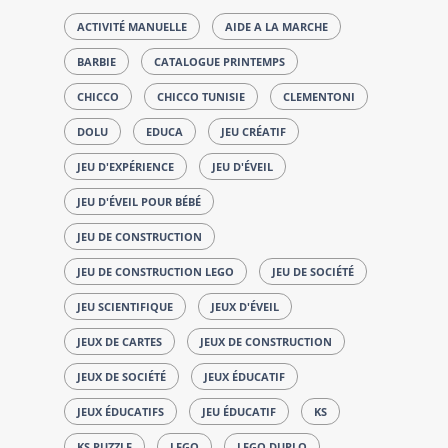
ACTIVITÉ MANUELLE
AIDE A LA MARCHE
BARBIE
CATALOGUE PRINTEMPS
CHICCO
CHICCO TUNISIE
CLEMENTONI
DOLU
EDUCA
JEU CRÉATIF
JEU D'EXPÉRIENCE
JEU D'ÉVEIL
JEU D'ÉVEIL POUR BÉBÉ
JEU DE CONSTRUCTION
JEU DE CONSTRUCTION LEGO
JEU DE SOCIÉTÉ
JEU SCIENTIFIQUE
JEUX D'ÉVEIL
JEUX DE CARTES
JEUX DE CONSTRUCTION
JEUX DE SOCIÉTÉ
JEUX ÉDUCATIF
JEUX ÉDUCATIFS
JEU ÉDUCATIF
KS
KS PUZZLE
LEGO
LEGO DUPLO