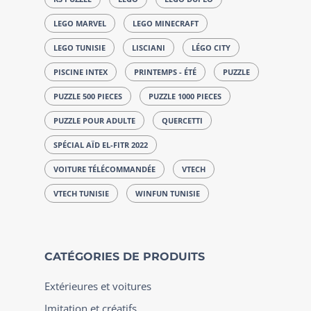
LEGO MARVEL
LEGO MINECRAFT
LEGO TUNISIE
LISCIANI
LÉGO CITY
PISCINE INTEX
PRINTEMPS - ÉTÉ
PUZZLE
PUZZLE 500 PIECES
PUZZLE 1000 PIECES
PUZZLE POUR ADULTE
QUERCETTI
SPÉCIAL AÏD EL-FITR 2022
VOITURE TÉLÉCOMMANDÉE
VTECH
VTECH TUNISIE
WINFUN TUNISIE
CATÉGORIES DE PRODUITS
Extérieures et voitures
Imitation et créatifs