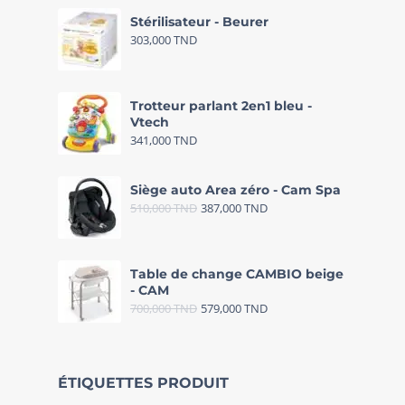
Stérilisateur - Beurer
303,000
TND
Trotteur parlant 2en1 bleu -
Vtech
341,000
TND
Siège auto Area zéro - Cam Spa
510,000
TND
387,000
TND
Table de change CAMBIO beige
- CAM
700,000
TND
579,000
TND
ÉTIQUETTES PRODUIT