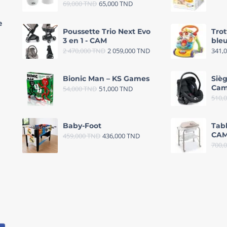
69,000
TND
65,000
TND
e
Poussette Trio Next Evo
Trot
3 en 1 - CAM
bleu
2 470,000
TND
2 059,000
TND
341,
Bionic Man – KS Games
Sièg
Cam
54,000
TND
51,000
TND
510,
Baby-Foot
Tab
CAM
459,000
TND
436,000
TND
700,