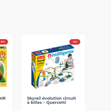
-5%
-5%
AIR
Skyrail évolution circuit
à billes – Quercetti