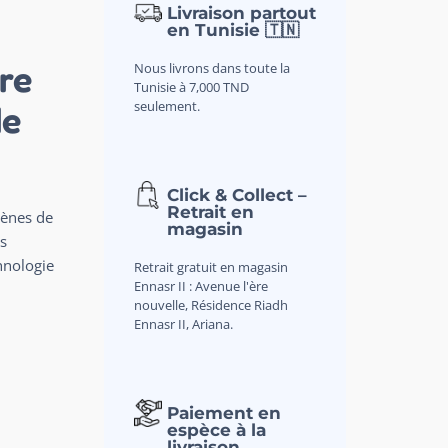
Livraison partout
en Tunisie 🇹🇳
re
Nous livrons dans toute la
Tunisie à 7,000 TND
seulement.
de
Click & Collect –
Retrait en
cènes de
magasin
s
hnologie
Retrait gratuit en magasin
Ennasr II : Avenue l'ère
nouvelle, Résidence Riadh
Ennasr II, Ariana.
Paiement en
espèce à la
livraison