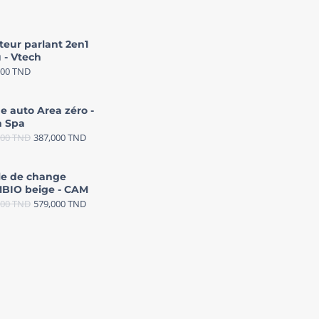
teur parlant 2en1
 - Vtech
000
TND
e auto Area zéro -
 Spa
000
TND
387,000
TND
le de change
BIO beige - CAM
000
TND
579,000
TND