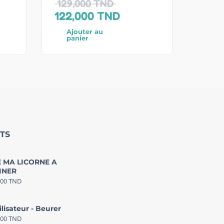
129,000
TND
122,000
TND
Ajouter au
panier
TS
 MA LICORNE A
INER
000
TND
ilisateur - Beurer
000
TND