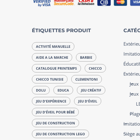
ÉTIQUETTES PRODUIT
CATÉG
Extérie
ACTIVITÉ MANUELLE
Imitatio
AIDE A LA MARCHE
BARBIE
Éducatif
CATALOGUE PRINTEMPS
CHICCO
Extérie
CHICCO TUNISIE
CLEMENTONI
Jeux
DOLU
EDUCA
JEU CRÉATIF
Jeux
JEU D'EXPÉRIENCE
JEU D'ÉVEIL
L
JEU D'ÉVEIL POUR BÉBÉ
Plag
JEU DE CONSTRUCTION
Imitati
Siège a
JEU DE CONSTRUCTION LEGO