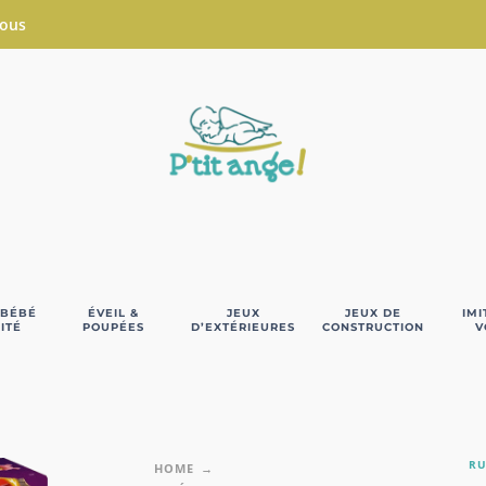
Nous
 BÉBÉ
ÉVEIL &
JEUX
JEUX DE
IMI
ITÉ
POUPÉES
D’EXTÉRIEURES
CONSTRUCTION
V
RU
HOME