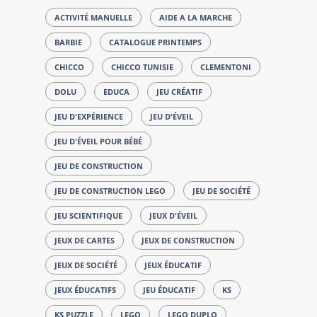
ACTIVITÉ MANUELLE
AIDE A LA MARCHE
BARBIE
CATALOGUE PRINTEMPS
CHICCO
CHICCO TUNISIE
CLEMENTONI
DOLU
EDUCA
JEU CRÉATIF
JEU D'EXPÉRIENCE
JEU D'ÉVEIL
JEU D'ÉVEIL POUR BÉBÉ
JEU DE CONSTRUCTION
JEU DE CONSTRUCTION LEGO
JEU DE SOCIÉTÉ
JEU SCIENTIFIQUE
JEUX D'ÉVEIL
JEUX DE CARTES
JEUX DE CONSTRUCTION
JEUX DE SOCIÉTÉ
JEUX ÉDUCATIF
JEUX ÉDUCATIFS
JEU ÉDUCATIF
KS
KS PUZZLE
LEGO
LEGO DUPLO