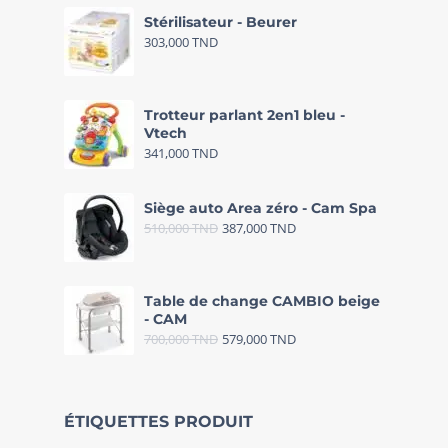
Stérilisateur - Beurer
303,000
TND
Trotteur parlant 2en1 bleu -
Vtech
341,000
TND
Siège auto Area zéro - Cam Spa
510,000
TND
387,000
TND
Table de change CAMBIO beige
- CAM
700,000
TND
579,000
TND
ÉTIQUETTES PRODUIT