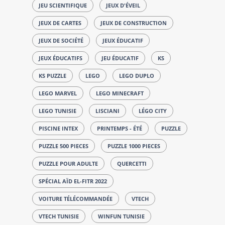
JEU SCIENTIFIQUE
JEUX D'ÉVEIL
JEUX DE CARTES
JEUX DE CONSTRUCTION
JEUX DE SOCIÉTÉ
JEUX ÉDUCATIF
JEUX ÉDUCATIFS
JEU ÉDUCATIF
KS
KS PUZZLE
LEGO
LEGO DUPLO
LEGO MARVEL
LEGO MINECRAFT
LEGO TUNISIE
LISCIANI
LÉGO CITY
PISCINE INTEX
PRINTEMPS - ÉTÉ
PUZZLE
PUZZLE 500 PIECES
PUZZLE 1000 PIECES
PUZZLE POUR ADULTE
QUERCETTI
SPÉCIAL AÏD EL-FITR 2022
VOITURE TÉLÉCOMMANDÉE
VTECH
VTECH TUNISIE
WINFUN TUNISIE