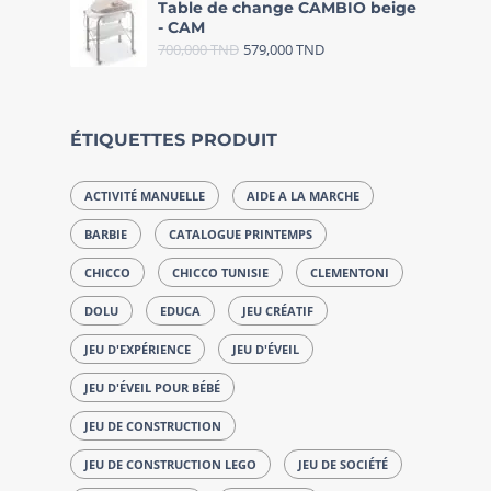
Table de change CAMBIO beige
- CAM
700,000
TND
579,000
TND
ÉTIQUETTES PRODUIT
ACTIVITÉ MANUELLE
AIDE A LA MARCHE
BARBIE
CATALOGUE PRINTEMPS
CHICCO
CHICCO TUNISIE
CLEMENTONI
DOLU
EDUCA
JEU CRÉATIF
JEU D'EXPÉRIENCE
JEU D'ÉVEIL
JEU D'ÉVEIL POUR BÉBÉ
JEU DE CONSTRUCTION
JEU DE CONSTRUCTION LEGO
JEU DE SOCIÉTÉ