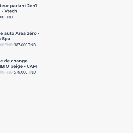
teur parlant 2en1
 - Vtech
000
TND
e auto Area zéro -
 Spa
000
TND
387,000
TND
le de change
BIO beige - CAM
000
TND
579,000
TND