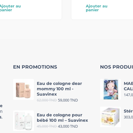
Ajouter au
Ajouter au
panier
panier
EN PROMOTIONS
NOS PRODUI
Eau de cologne dear
MAE
mommy 100 ml -
CAL
Suavinex
147,
62,000
TND
59,000
TND
re
in
Stér
Eau de cologne pour
s
,
303,
bébé 100 ml – Suavinex
45,000
TND
43,000
TND