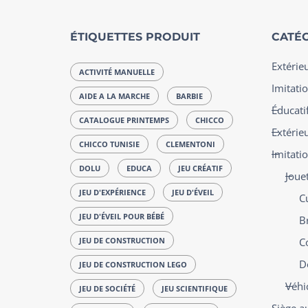
ÉTIQUETTES PRODUIT
CATÉG
Extérie
ACTIVITÉ MANUELLE
Imitatio
AIDE A LA MARCHE
BARBIE
Éducatif
CATALOGUE PRINTEMPS
CHICCO
Extérie
CHICCO TUNISIE
CLEMENTONI
Imitati
DOLU
EDUCA
JEU CRÉATIF
Jouet
JEU D'EXPÉRIENCE
JEU D'ÉVEIL
Cu
JEU D'ÉVEIL POUR BÉBÉ
B
JEU DE CONSTRUCTION
C
D
JEU DE CONSTRUCTION LEGO
Véhic
JEU DE SOCIÉTÉ
JEU SCIENTIFIQUE