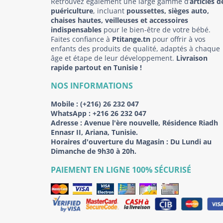
Retrouvez également une large gamme d’
articles d
puériculture
, incluant
poussettes, sièges auto,
chaises hautes, veilleuses et accessoires
indispensables
pour le bien-être de votre bébé.
Faites confiance à
Ptitange.tn
pour offrir à vos
enfants des produits de qualité, adaptés à chaque
âge et étape de leur développement.
Livraison
rapide partout en Tunisie !
NOS INFORMATIONS
Mobile :
(+216) 26 232 047
WhatsApp :
+216 26 232 047
Adresse :
Avenue l'ère nouvelle, Résidence Riadh
Ennasr II, Ariana, Tunisie.
Horaires d'ouverture du Magasin : Du Lundi au
Dimanche de 9h30 à 20h.
PAIEMENT EN LIGNE 100% SÉCURISÉ