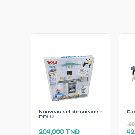
Nouveau set de cuisine –
Ga
DOLU
50
204,000
TND
42