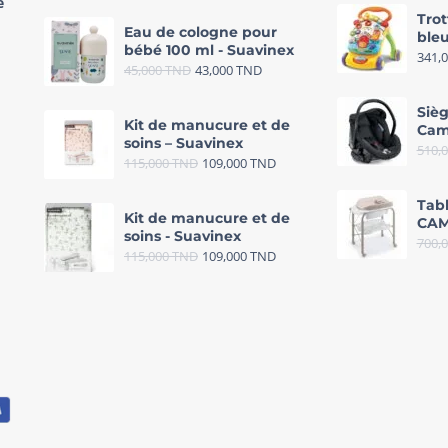
e
Trot
Eau de cologne pour
bleu
bébé 100 ml - Suavinex
341,
45,000
TND
43,000
TND
Sièg
Kit de manucure et de
Cam
soins – Suavinex
510,
115,000
TND
109,000
TND
Tab
Kit de manucure et de
CAM
soins - Suavinex
700,
115,000
TND
109,000
TND