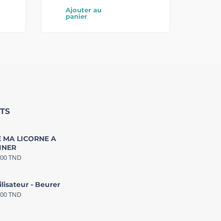
Ajouter au
panier
TS
 MA LICORNE A
INER
000
TND
ilisateur - Beurer
000
TND