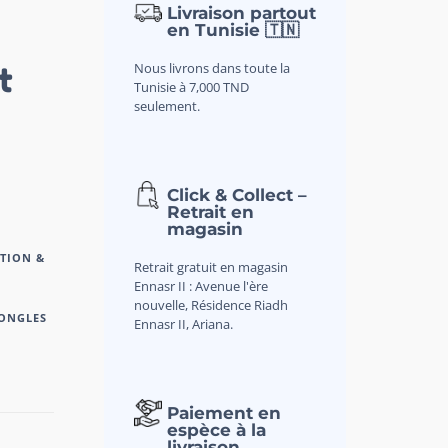
Livraison partout
en Tunisie 🇹🇳
t
Nous livrons dans toute la
Tunisie à 7,000 TND
seulement.
Click & Collect –
Retrait en
magasin
TION &
Retrait gratuit en magasin
Ennasr II : Avenue l'ère
nouvelle, Résidence Riadh
 ONGLES
Ennasr II, Ariana.
Paiement en
espèce à la
livraison