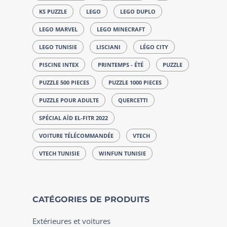
KS PUZZLE
LEGO
LEGO DUPLO
LEGO MARVEL
LEGO MINECRAFT
LEGO TUNISIE
LISCIANI
LÉGO CITY
PISCINE INTEX
PRINTEMPS - ÉTÉ
PUZZLE
PUZZLE 500 PIECES
PUZZLE 1000 PIECES
PUZZLE POUR ADULTE
QUERCETTI
SPÉCIAL AÏD EL-FITR 2022
VOITURE TÉLÉCOMMANDÉE
VTECH
VTECH TUNISIE
WINFUN TUNISIE
CATÉGORIES DE PRODUITS
Extérieures et voitures