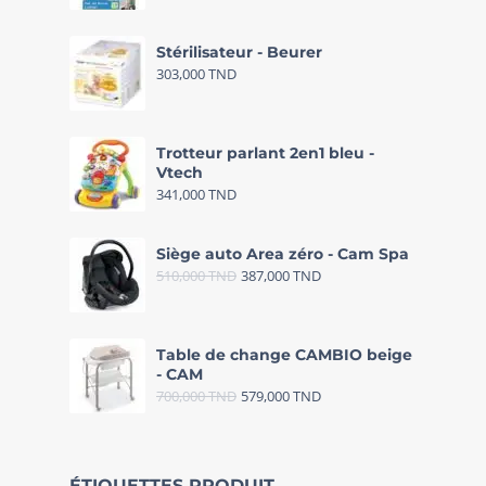
Stérilisateur - Beurer
303,000
TND
Trotteur parlant 2en1 bleu -
Vtech
341,000
TND
Siège auto Area zéro - Cam Spa
510,000
TND
387,000
TND
Table de change CAMBIO beige
- CAM
700,000
TND
579,000
TND
ÉTIQUETTES PRODUIT