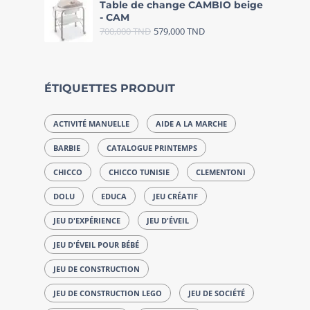
Table de change CAMBIO beige
- CAM
700,000
TND
579,000
TND
ÉTIQUETTES PRODUIT
ACTIVITÉ MANUELLE
AIDE A LA MARCHE
BARBIE
CATALOGUE PRINTEMPS
CHICCO
CHICCO TUNISIE
CLEMENTONI
DOLU
EDUCA
JEU CRÉATIF
JEU D'EXPÉRIENCE
JEU D'ÉVEIL
JEU D'ÉVEIL POUR BÉBÉ
JEU DE CONSTRUCTION
JEU DE CONSTRUCTION LEGO
JEU DE SOCIÉTÉ