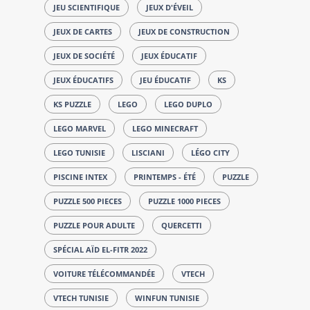
JEU SCIENTIFIQUE
JEUX D'ÉVEIL
JEUX DE CARTES
JEUX DE CONSTRUCTION
JEUX DE SOCIÉTÉ
JEUX ÉDUCATIF
JEUX ÉDUCATIFS
JEU ÉDUCATIF
KS
KS PUZZLE
LEGO
LEGO DUPLO
LEGO MARVEL
LEGO MINECRAFT
LEGO TUNISIE
LISCIANI
LÉGO CITY
PISCINE INTEX
PRINTEMPS - ÉTÉ
PUZZLE
PUZZLE 500 PIECES
PUZZLE 1000 PIECES
PUZZLE POUR ADULTE
QUERCETTI
SPÉCIAL AÏD EL-FITR 2022
VOITURE TÉLÉCOMMANDÉE
VTECH
VTECH TUNISIE
WINFUN TUNISIE