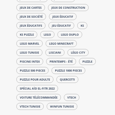
JEUX DE CARTES
JEUX DE CONSTRUCTION
JEUX DE SOCIÉTÉ
JEUX ÉDUCATIF
JEUX ÉDUCATIFS
JEU ÉDUCATIF
KS
KS PUZZLE
LEGO
LEGO DUPLO
LEGO MARVEL
LEGO MINECRAFT
LEGO TUNISIE
LISCIANI
LÉGO CITY
PISCINE INTEX
PRINTEMPS - ÉTÉ
PUZZLE
PUZZLE 500 PIECES
PUZZLE 1000 PIECES
PUZZLE POUR ADULTE
QUERCETTI
SPÉCIAL AÏD EL-FITR 2022
VOITURE TÉLÉCOMMANDÉE
VTECH
VTECH TUNISIE
WINFUN TUNISIE