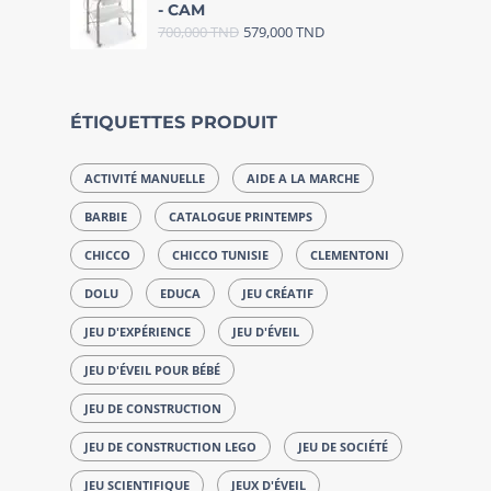
- CAM
700,000
TND
579,000
TND
ÉTIQUETTES PRODUIT
ACTIVITÉ MANUELLE
AIDE A LA MARCHE
BARBIE
CATALOGUE PRINTEMPS
CHICCO
CHICCO TUNISIE
CLEMENTONI
DOLU
EDUCA
JEU CRÉATIF
JEU D'EXPÉRIENCE
JEU D'ÉVEIL
JEU D'ÉVEIL POUR BÉBÉ
JEU DE CONSTRUCTION
JEU DE CONSTRUCTION LEGO
JEU DE SOCIÉTÉ
JEU SCIENTIFIQUE
JEUX D'ÉVEIL