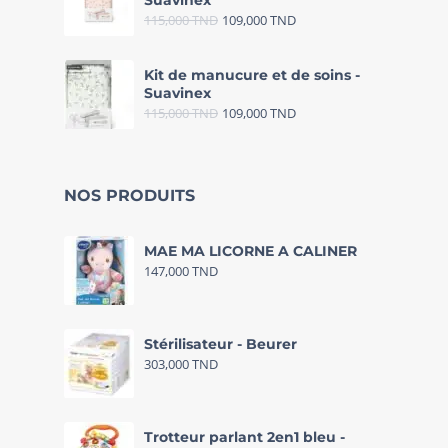
Suavinex
115,000
TND
109,000
TND
Kit de manucure et de soins -
Suavinex
115,000
TND
109,000
TND
NOS PRODUITS
MAE MA LICORNE A CALINER
147,000
TND
Stérilisateur - Beurer
303,000
TND
Trotteur parlant 2en1 bleu -