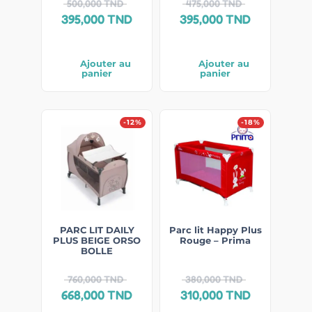
500,000
TND
475,000
TND
395,000
TND
395,000
TND
Ajouter au
Ajouter au
panier
panier
-12%
-18%
PARC LIT DAILY
Parc lit Happy Plus
PLUS BEIGE ORSO
Rouge – Prima
BOLLE
760,000
TND
380,000
TND
668,000
TND
310,000
TND