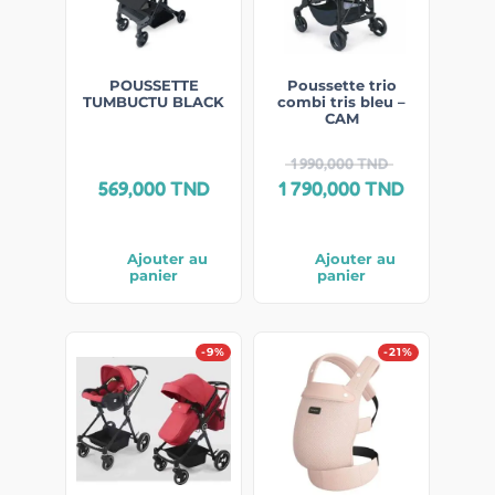
POUSSETTE
Poussette trio
TUMBUCTU BLACK
combi tris bleu –
CAM
1 990,000
TND
569,000
TND
1 790,000
TND
Ajouter au
Ajouter au
panier
panier
-9%
-21%