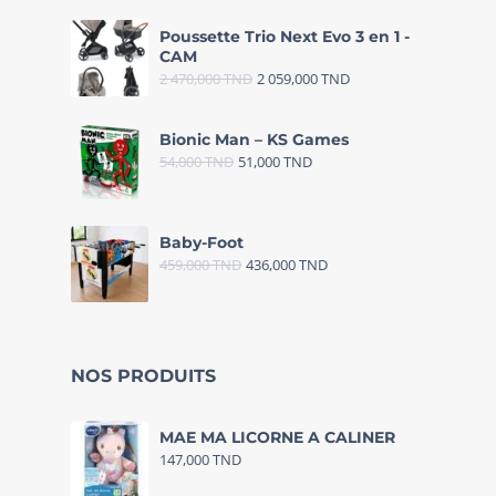
Poussette Trio Next Evo 3 en 1 -
CAM
2 470,000
TND
2 059,000
TND
Bionic Man – KS Games
54,000
TND
51,000
TND
Baby-Foot
459,000
TND
436,000
TND
NOS PRODUITS
MAE MA LICORNE A CALINER
147,000
TND