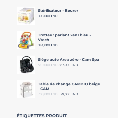
Stérilisateur - Beurer
303,000
TND
Trotteur parlant 2en1 bleu -
Vtech
341,000
TND
Siège auto Area zéro - Cam Spa
510,000
TND
387,000
TND
Table de change CAMBIO beige
- CAM
700,000
TND
579,000
TND
ÉTIQUETTES PRODUIT