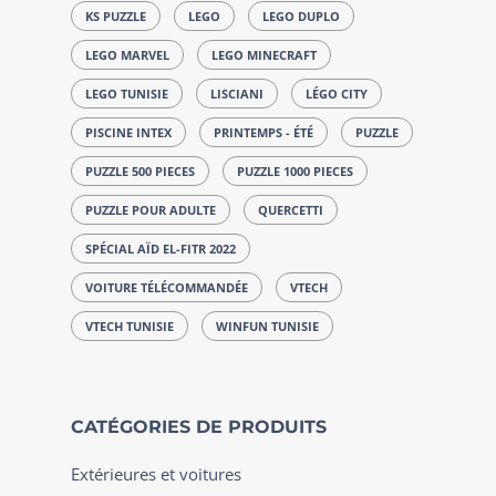
KS PUZZLE
LEGO
LEGO DUPLO
LEGO MARVEL
LEGO MINECRAFT
LEGO TUNISIE
LISCIANI
LÉGO CITY
PISCINE INTEX
PRINTEMPS - ÉTÉ
PUZZLE
PUZZLE 500 PIECES
PUZZLE 1000 PIECES
PUZZLE POUR ADULTE
QUERCETTI
SPÉCIAL AÏD EL-FITR 2022
VOITURE TÉLÉCOMMANDÉE
VTECH
VTECH TUNISIE
WINFUN TUNISIE
CATÉGORIES DE PRODUITS
Extérieures et voitures