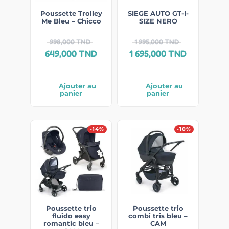
Poussette Trolley
SIEGE AUTO GT-I-
Me Bleu – Chicco
SIZE NERO
998,000
TND
1 995,000
TND
649,000
TND
1 695,000
TND
Ajouter au
Ajouter au
panier
panier
-14%
-10%
Poussette trio
Poussette trio
fluido easy
combi tris bleu –
romantic bleu –
CAM