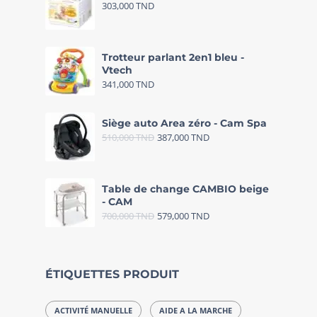
303,000
TND
Trotteur parlant 2en1 bleu -
Vtech
341,000
TND
Siège auto Area zéro - Cam Spa
510,000
TND
387,000
TND
Table de change CAMBIO beige
- CAM
700,000
TND
579,000
TND
ÉTIQUETTES PRODUIT
ACTIVITÉ MANUELLE
AIDE A LA MARCHE