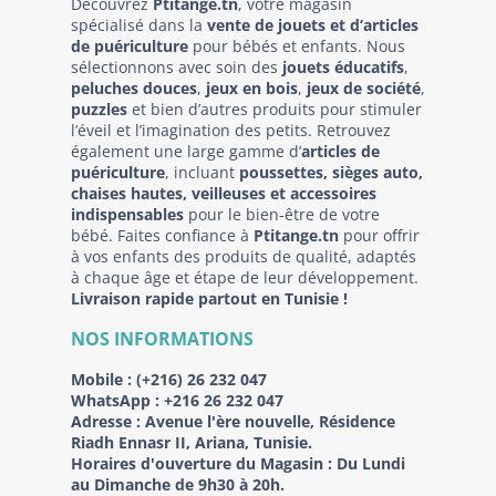
Découvrez
Ptitange.tn
, votre magasin
spécialisé dans la
vente de jouets et d’articles
de puériculture
pour bébés et enfants. Nous
sélectionnons avec soin des
jouets éducatifs
,
peluches douces
,
jeux en bois
,
jeux de société
,
puzzles
et bien d’autres produits pour stimuler
l’éveil et l’imagination des petits. Retrouvez
également une large gamme d’
articles de
puériculture
, incluant
poussettes, sièges auto,
chaises hautes, veilleuses et accessoires
indispensables
pour le bien-être de votre
bébé. Faites confiance à
Ptitange.tn
pour offrir
à vos enfants des produits de qualité, adaptés
à chaque âge et étape de leur développement.
Livraison rapide partout en Tunisie !
NOS INFORMATIONS
Mobile :
(+216) 26 232 047
WhatsApp :
+216 26 232 047
Adresse :
Avenue l'ère nouvelle, Résidence
Riadh Ennasr II, Ariana, Tunisie.
Horaires d'ouverture du Magasin : Du Lundi
au Dimanche de 9h30 à 20h.