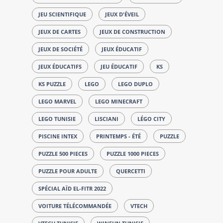
JEU SCIENTIFIQUE
JEUX D'ÉVEIL
JEUX DE CARTES
JEUX DE CONSTRUCTION
JEUX DE SOCIÉTÉ
JEUX ÉDUCATIF
JEUX ÉDUCATIFS
JEU ÉDUCATIF
KS
KS PUZZLE
LEGO
LEGO DUPLO
LEGO MARVEL
LEGO MINECRAFT
LEGO TUNISIE
LISCIANI
LÉGO CITY
PISCINE INTEX
PRINTEMPS - ÉTÉ
PUZZLE
PUZZLE 500 PIECES
PUZZLE 1000 PIECES
PUZZLE POUR ADULTE
QUERCETTI
SPÉCIAL AÏD EL-FITR 2022
VOITURE TÉLÉCOMMANDÉE
VTECH