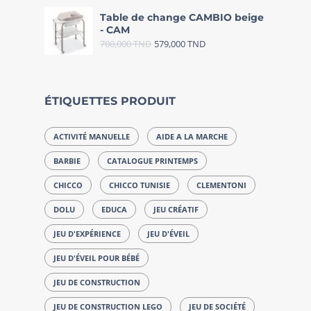
Table de change CAMBIO beige
- CAM
700,000
TND
579,000
TND
ÉTIQUETTES PRODUIT
ACTIVITÉ MANUELLE
AIDE A LA MARCHE
BARBIE
CATALOGUE PRINTEMPS
CHICCO
CHICCO TUNISIE
CLEMENTONI
DOLU
EDUCA
JEU CRÉATIF
JEU D'EXPÉRIENCE
JEU D'ÉVEIL
JEU D'ÉVEIL POUR BÉBÉ
JEU DE CONSTRUCTION
JEU DE CONSTRUCTION LEGO
JEU DE SOCIÉTÉ