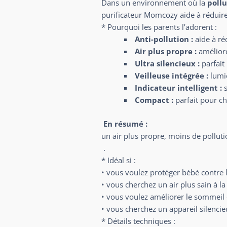
Dans un environnement où la
pollu
purificateur Momcozy aide à réduire 
* Pourquoi les parents l’adorent :
Anti-pollution :
aide à ré
Air plus propre :
améliore
Ultra silencieux :
parfait
Veilleuse intégrée :
lumiè
Indicateur intelligent :
s
Compact :
parfait pour c
En résumé :
un air plus propre, moins de pollut
.
* Idéal si :
• vous voulez protéger bébé contre l
• vous cherchez un air plus sain à l
• vous voulez améliorer le sommeil
• vous cherchez un appareil silenci
* Détails techniques :