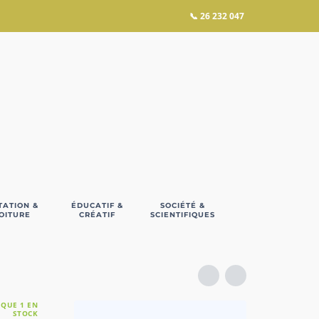
📞
26 232 047
TATION &
ÉDUCATIF &
SOCIÉTÉ &
OITURE
CRÉATIF
SCIENTIFIQUES
 QUE 1 EN
STOCK