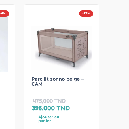
-6%
-17%
Parc lit sonno beige –
CAM
475,000
TND
395,000
TND
Ajouter au
panier