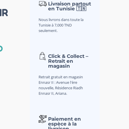
Livraison partout
en Tunisie 🇹🇳
IR
Nous livrons dans toute la
Tunisie à 7,000 TND
seulement.
D
Click & Collect –
Retrait en
magasin
Retrait gratuit en magasin
Ennasr II : Avenue l'ère
nouvelle, Résidence Riadh
Ennasr II, Ariana.
Paiement en
espèce à la
livraison