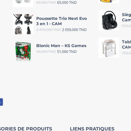
69,000
TND
65,000
TND
Sièg
Poussette Trio Next Evo
Cam
3 en 1 - CAM
510,
2 470,000
TND
2 059,000
TND
Tab
Bionic Man – KS Games
CAM
54,000
TND
51,000
TND
700,
ORIES DE PRODUITS
LIENS PRATIQUES