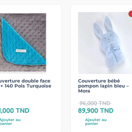
verture double face
Couverture bébé
 × 140 Pois Turquoise
pompon lapin bleu –
Mora
96,000
TND
1,000
TND
89,900
TND
Ajouter au
Ajouter au
panier
panier