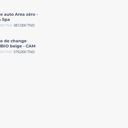
e auto Area zéro -
 Spa
000
TND
387,000
TND
le de change
BIO beige - CAM
000
TND
579,000
TND