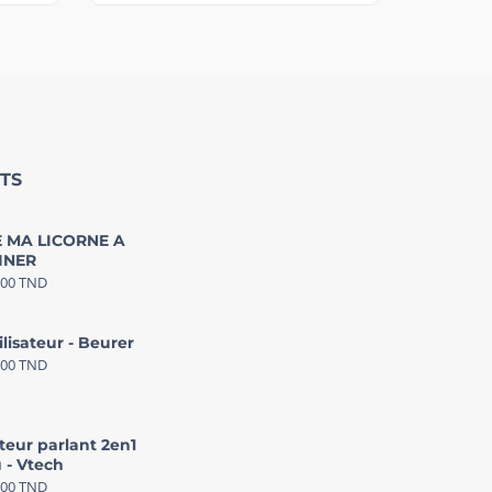
TS
 MA LICORNE A
INER
000
TND
ilisateur - Beurer
000
TND
teur parlant 2en1
 - Vtech
000
TND