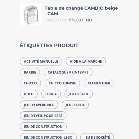
Table de change CAMBIO beige
- CAM
700,000
TND
579,000
TND
ÉTIQUETTES PRODUIT
ACTIVITÉ MANUELLE
AIDE A LA MARCHE
BARBIE
CATALOGUE PRINTEMPS
CHICCO
CHICCO TUNISIE
CLEMENTONI
DOLU
EDUCA
JEU CRÉATIF
JEU D'EXPÉRIENCE
JEU D'ÉVEIL
JEU D'ÉVEIL POUR BÉBÉ
JEU DE CONSTRUCTION
JEU DE CONSTRUCTION LEGO
JEU DE SOCIÉTÉ