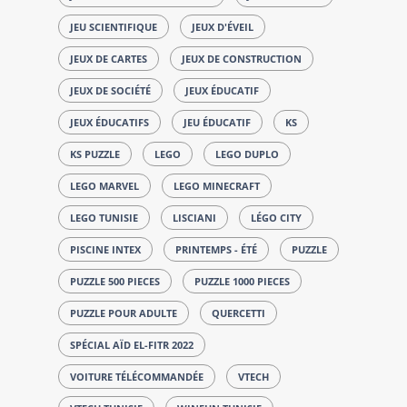
JEU SCIENTIFIQUE
JEUX D'ÉVEIL
JEUX DE CARTES
JEUX DE CONSTRUCTION
JEUX DE SOCIÉTÉ
JEUX ÉDUCATIF
JEUX ÉDUCATIFS
JEU ÉDUCATIF
KS
KS PUZZLE
LEGO
LEGO DUPLO
LEGO MARVEL
LEGO MINECRAFT
LEGO TUNISIE
LISCIANI
LÉGO CITY
PISCINE INTEX
PRINTEMPS - ÉTÉ
PUZZLE
PUZZLE 500 PIECES
PUZZLE 1000 PIECES
PUZZLE POUR ADULTE
QUERCETTI
SPÉCIAL AÏD EL-FITR 2022
VOITURE TÉLÉCOMMANDÉE
VTECH