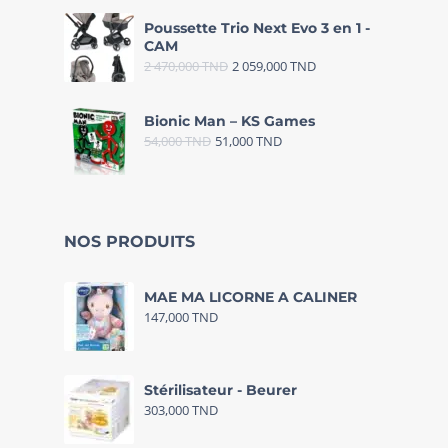
Poussette Trio Next Evo 3 en 1 -
CAM
2 470,000
TND
2 059,000
TND
Bionic Man – KS Games
54,000
TND
51,000
TND
NOS PRODUITS
MAE MA LICORNE A CALINER
147,000
TND
Stérilisateur - Beurer
303,000
TND