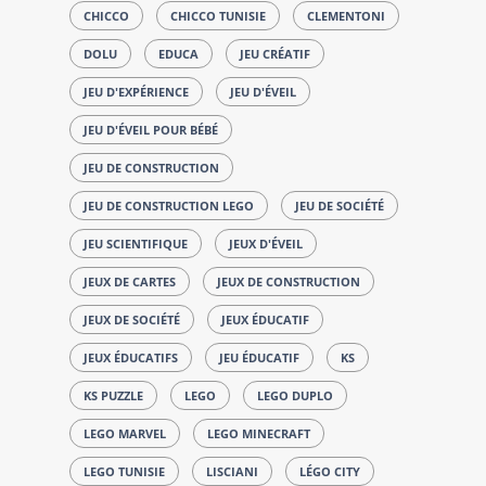
CHICCO
CHICCO TUNISIE
CLEMENTONI
DOLU
EDUCA
JEU CRÉATIF
JEU D'EXPÉRIENCE
JEU D'ÉVEIL
JEU D'ÉVEIL POUR BÉBÉ
JEU DE CONSTRUCTION
JEU DE CONSTRUCTION LEGO
JEU DE SOCIÉTÉ
JEU SCIENTIFIQUE
JEUX D'ÉVEIL
JEUX DE CARTES
JEUX DE CONSTRUCTION
JEUX DE SOCIÉTÉ
JEUX ÉDUCATIF
JEUX ÉDUCATIFS
JEU ÉDUCATIF
KS
KS PUZZLE
LEGO
LEGO DUPLO
LEGO MARVEL
LEGO MINECRAFT
LEGO TUNISIE
LISCIANI
LÉGO CITY