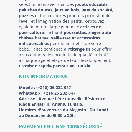
sélectionnons avec soin des
jouets éducatifs
,
peluches douces
,
jeux en bois
,
jeux de société
,
puzzles
et bien d’autres produits pour stimuler
l’éveil et l’imagination des petits. Retrouvez
également une large gamme d’
articles de
puériculture
, incluant
poussettes, sièges auto,
chaises hautes, veilleuses et accessoires
indispensables
pour le bien-être de votre
bébé. Faites confiance à
Ptitange.tn
pour offrir
à vos enfants des produits de qualité, adaptés
à chaque âge et étape de leur développement.
Livraison rapide partout en Tunisie !
NOS INFORMATIONS
Mobile :
(+216) 26 232 047
WhatsApp :
+216 26 232 047
Adresse :
Avenue l'ère nouvelle, Résidence
Riadh Ennasr II, Ariana, Tunisie.
Horaires d'ouverture du Magasin : Du Lundi
au Dimanche de 9h30 à 20h.
PAIEMENT EN LIGNE 100% SÉCURISÉ