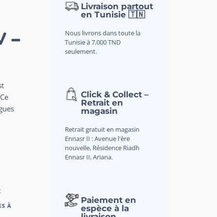
Livraison partout
en Tunisie 🇹🇳
V –
Nous livrons dans toute la
Tunisie à 7,000 TND
seulement.
st
Click & Collect –
 Ce
Retrait en
ngues
magasin
Retrait gratuit en magasin
Ennasr II : Avenue l'ère
nouvelle, Résidence Riadh
Ennasr II, Ariana.
X
Paiement en
ES À
espèce à la
livraison