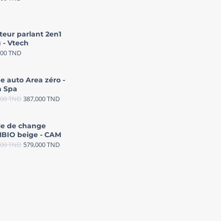
teur parlant 2en1
 - Vtech
000
TND
e auto Area zéro -
 Spa
000
TND
387,000
TND
le de change
BIO beige - CAM
000
TND
579,000
TND