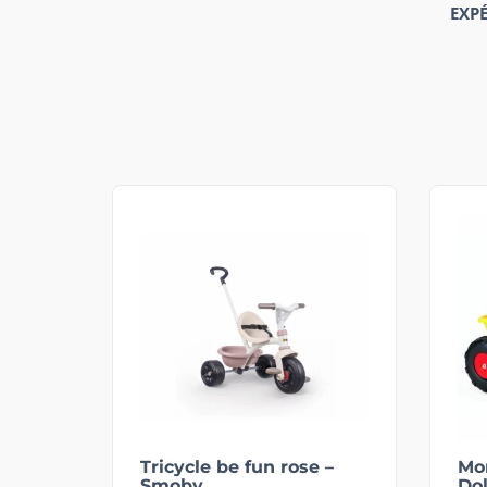
EXP
Tricycle be fun rose –
Mon
Smoby
Do