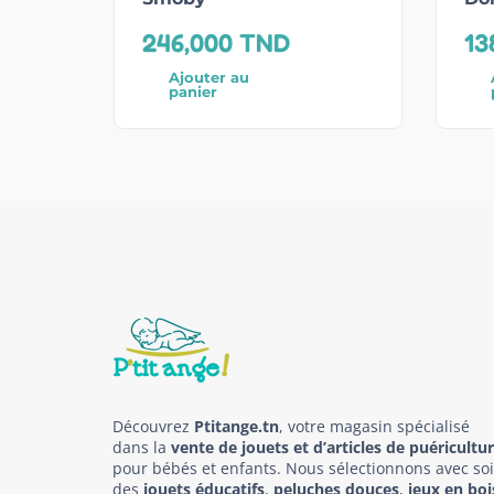
246,000
TND
13
Ajouter au
panier
Découvrez
Ptitange.tn
, votre magasin spécialisé
dans la
vente de jouets et d’articles de puéricultu
pour bébés et enfants. Nous sélectionnons avec so
des
jouets éducatifs
,
peluches douces
,
jeux en boi