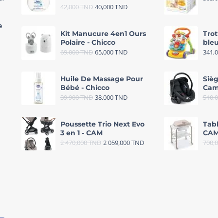
42,000
TND
40,000
TND
e
Kit Manucure 4en1 Ours
Trot
Polaire - Chicco
bleu
69,000
TND
65,000
TND
341,
Huile De Massage Pour
Sièg
Bébé - Chicco
Cam
39,900
TND
38,000
TND
510,
Poussette Trio Next Evo
Tab
3 en 1 - CAM
CAM
2 470,000
TND
2 059,000
TND
700,