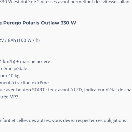
30 W est doté de 2 vitesses avant permettant des vitesses allant
g Perego Polaris Outlaw 330 W
2V / 8Ah (100 W / h)
,4 km/h) + marche arrière
la même pédale
mum 40 kg
ment à traction extrême
e avec bouton START : feux avant à LED, indicateur d’état de char
ntrée MP3
nfant et celles des autres, vous devez respecter ces obligations :