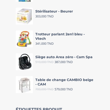
Stérilisateur - Beurer
303,000
TND
Trotteur parlant 2en1 bleu -
Vtech
341,000
TND
Siège auto Area zéro - Cam Spa
510,000
TND
387,000
TND
Table de change CAMBIO beige
- CAM
700,000
TND
579,000
TND
ÉTIQUETTES PRODUIT