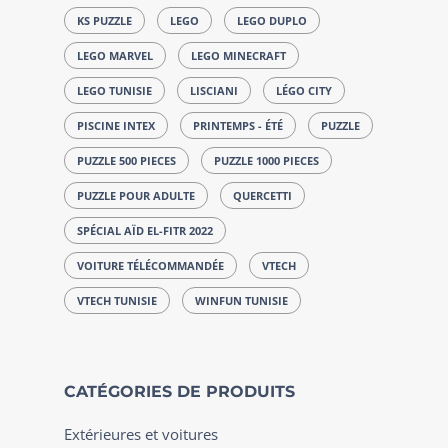
KS PUZZLE
LEGO
LEGO DUPLO
LEGO MARVEL
LEGO MINECRAFT
LEGO TUNISIE
LISCIANI
LÉGO CITY
PISCINE INTEX
PRINTEMPS - ÉTÉ
PUZZLE
PUZZLE 500 PIECES
PUZZLE 1000 PIECES
PUZZLE POUR ADULTE
QUERCETTI
SPÉCIAL AÏD EL-FITR 2022
VOITURE TÉLÉCOMMANDÉE
VTECH
VTECH TUNISIE
WINFUN TUNISIE
CATÉGORIES DE PRODUITS
Extérieures et voitures