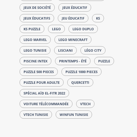
JEUX DE SOCIÉTÉ
JEUX ÉDUCATIF
JEUX ÉDUCATIFS
JEU ÉDUCATIF
KS
KS PUZZLE
LEGO
LEGO DUPLO
LEGO MARVEL
LEGO MINECRAFT
LEGO TUNISIE
LISCIANI
LÉGO CITY
PISCINE INTEX
PRINTEMPS - ÉTÉ
PUZZLE
PUZZLE 500 PIECES
PUZZLE 1000 PIECES
PUZZLE POUR ADULTE
QUERCETTI
SPÉCIAL AÏD EL-FITR 2022
VOITURE TÉLÉCOMMANDÉE
VTECH
VTECH TUNISIE
WINFUN TUNISIE