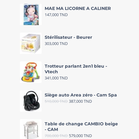
MAE MA LICORNE A CALINER
147,000
TND
Stérilisateur - Beurer
303,000
TND
Trotteur parlant 2en1 bleu -
Vtech
341,000
TND
Siège auto Area zéro - Cam Spa
510,000
TND
387,000
TND
Table de change CAMBIO beige
- CAM
700,000
TND
579,000
TND