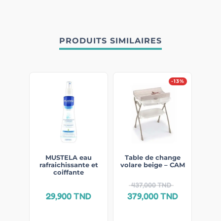
PRODUITS SIMILAIRES
-13%
MUSTELA eau
Table de change
rafraichissante et
volare beige – CAM
coiffante
437,000
TND
29,900
TND
379,000
TND