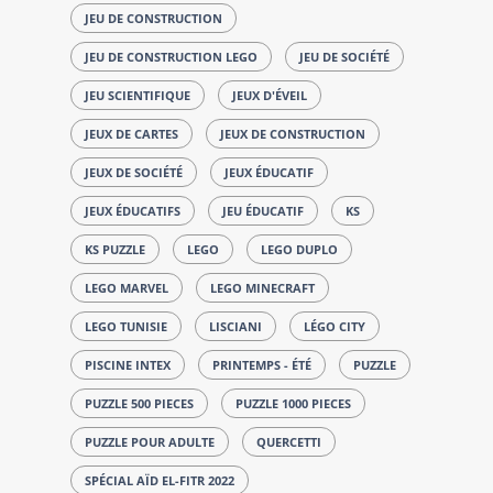
JEU DE CONSTRUCTION
JEU DE CONSTRUCTION LEGO
JEU DE SOCIÉTÉ
JEU SCIENTIFIQUE
JEUX D'ÉVEIL
JEUX DE CARTES
JEUX DE CONSTRUCTION
JEUX DE SOCIÉTÉ
JEUX ÉDUCATIF
JEUX ÉDUCATIFS
JEU ÉDUCATIF
KS
KS PUZZLE
LEGO
LEGO DUPLO
LEGO MARVEL
LEGO MINECRAFT
LEGO TUNISIE
LISCIANI
LÉGO CITY
PISCINE INTEX
PRINTEMPS - ÉTÉ
PUZZLE
PUZZLE 500 PIECES
PUZZLE 1000 PIECES
PUZZLE POUR ADULTE
QUERCETTI
SPÉCIAL AÏD EL-FITR 2022