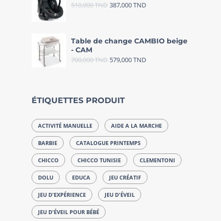
510,000
TND
387,000
TND
Table de change CAMBIO beige
- CAM
700,000
TND
579,000
TND
ÉTIQUETTES PRODUIT
ACTIVITÉ MANUELLE
AIDE A LA MARCHE
BARBIE
CATALOGUE PRINTEMPS
CHICCO
CHICCO TUNISIE
CLEMENTONI
DOLU
EDUCA
JEU CRÉATIF
JEU D'EXPÉRIENCE
JEU D'ÉVEIL
JEU D'ÉVEIL POUR BÉBÉ