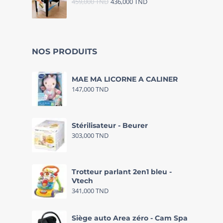
459,000
TND
436,000
TND
NOS PRODUITS
MAE MA LICORNE A CALINER
147,000
TND
Stérilisateur - Beurer
303,000
TND
Trotteur parlant 2en1 bleu -
Vtech
341,000
TND
Siège auto Area zéro - Cam Spa