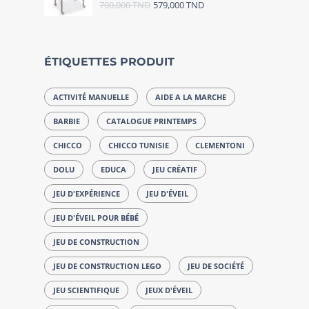
700,000
TND
579,000
TND
ÉTIQUETTES PRODUIT
ACTIVITÉ MANUELLE
AIDE A LA MARCHE
BARBIE
CATALOGUE PRINTEMPS
CHICCO
CHICCO TUNISIE
CLEMENTONI
DOLU
EDUCA
JEU CRÉATIF
JEU D'EXPÉRIENCE
JEU D'ÉVEIL
JEU D'ÉVEIL POUR BÉBÉ
JEU DE CONSTRUCTION
JEU DE CONSTRUCTION LEGO
JEU DE SOCIÉTÉ
JEU SCIENTIFIQUE
JEUX D'ÉVEIL