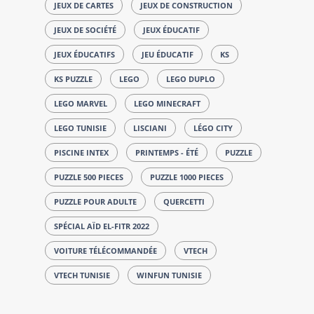
JEUX DE CARTES
JEUX DE CONSTRUCTION
JEUX DE SOCIÉTÉ
JEUX ÉDUCATIF
JEUX ÉDUCATIFS
JEU ÉDUCATIF
KS
KS PUZZLE
LEGO
LEGO DUPLO
LEGO MARVEL
LEGO MINECRAFT
LEGO TUNISIE
LISCIANI
LÉGO CITY
PISCINE INTEX
PRINTEMPS - ÉTÉ
PUZZLE
PUZZLE 500 PIECES
PUZZLE 1000 PIECES
PUZZLE POUR ADULTE
QUERCETTI
SPÉCIAL AÏD EL-FITR 2022
VOITURE TÉLÉCOMMANDÉE
VTECH
VTECH TUNISIE
WINFUN TUNISIE