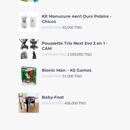
Kit Manucure 4en1 Ours Polaire -
Chicco
69,000
TND
65,000
TND
Poussette Trio Next Evo 3 en 1 -
CAM
2 470,000
TND
2 059,000
TND
Bionic Man – KS Games
54,000
TND
51,000
TND
Baby-Foot
459,000
TND
436,000
TND