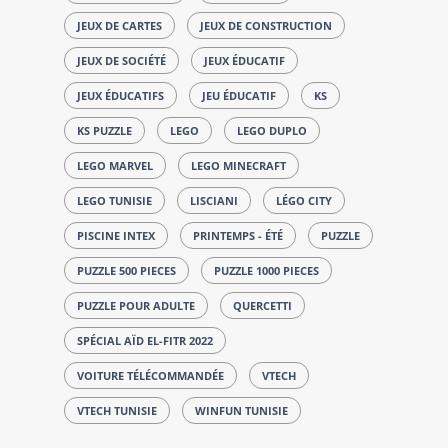
JEUX DE CARTES
JEUX DE CONSTRUCTION
JEUX DE SOCIÉTÉ
JEUX ÉDUCATIF
JEUX ÉDUCATIFS
JEU ÉDUCATIF
KS
KS PUZZLE
LEGO
LEGO DUPLO
LEGO MARVEL
LEGO MINECRAFT
LEGO TUNISIE
LISCIANI
LÉGO CITY
PISCINE INTEX
PRINTEMPS - ÉTÉ
PUZZLE
PUZZLE 500 PIECES
PUZZLE 1000 PIECES
PUZZLE POUR ADULTE
QUERCETTI
SPÉCIAL AÏD EL-FITR 2022
VOITURE TÉLÉCOMMANDÉE
VTECH
VTECH TUNISIE
WINFUN TUNISIE