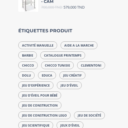
- CAM
700,000
TND
579,000
TND
ÉTIQUETTES PRODUIT
ACTIVITÉ MANUELLE
AIDE A LA MARCHE
BARBIE
CATALOGUE PRINTEMPS
CHICCO
CHICCO TUNISIE
CLEMENTONI
DOLU
EDUCA
JEU CRÉATIF
JEU D'EXPÉRIENCE
JEU D'ÉVEIL
JEU D'ÉVEIL POUR BÉBÉ
JEU DE CONSTRUCTION
JEU DE CONSTRUCTION LEGO
JEU DE SOCIÉTÉ
JEU SCIENTIFIQUE
JEUX D'ÉVEIL