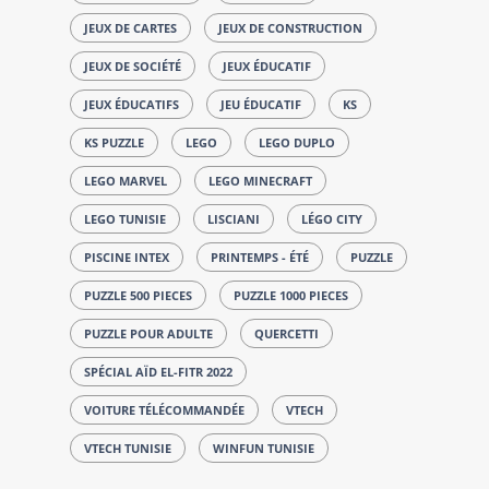
JEUX DE CARTES
JEUX DE CONSTRUCTION
JEUX DE SOCIÉTÉ
JEUX ÉDUCATIF
JEUX ÉDUCATIFS
JEU ÉDUCATIF
KS
KS PUZZLE
LEGO
LEGO DUPLO
LEGO MARVEL
LEGO MINECRAFT
LEGO TUNISIE
LISCIANI
LÉGO CITY
PISCINE INTEX
PRINTEMPS - ÉTÉ
PUZZLE
PUZZLE 500 PIECES
PUZZLE 1000 PIECES
PUZZLE POUR ADULTE
QUERCETTI
SPÉCIAL AÏD EL-FITR 2022
VOITURE TÉLÉCOMMANDÉE
VTECH
VTECH TUNISIE
WINFUN TUNISIE