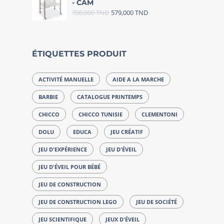
- CAM
700,000
TND
579,000
TND
ÉTIQUETTES PRODUIT
ACTIVITÉ MANUELLE
AIDE A LA MARCHE
BARBIE
CATALOGUE PRINTEMPS
CHICCO
CHICCO TUNISIE
CLEMENTONI
DOLU
EDUCA
JEU CRÉATIF
JEU D'EXPÉRIENCE
JEU D'ÉVEIL
JEU D'ÉVEIL POUR BÉBÉ
JEU DE CONSTRUCTION
JEU DE CONSTRUCTION LEGO
JEU DE SOCIÉTÉ
JEU SCIENTIFIQUE
JEUX D'ÉVEIL