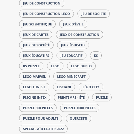
JEU DE CONSTRUCTION
JEU DE CONSTRUCTION LEGO
JEU DE SOCIÉTÉ
JEU SCIENTIFIQUE
JEUX D'ÉVEIL
JEUX DE CARTES
JEUX DE CONSTRUCTION
JEUX DE SOCIÉTÉ
JEUX ÉDUCATIF
JEUX ÉDUCATIFS
JEU ÉDUCATIF
KS
KS PUZZLE
LEGO
LEGO DUPLO
LEGO MARVEL
LEGO MINECRAFT
LEGO TUNISIE
LISCIANI
LÉGO CITY
PISCINE INTEX
PRINTEMPS - ÉTÉ
PUZZLE
PUZZLE 500 PIECES
PUZZLE 1000 PIECES
PUZZLE POUR ADULTE
QUERCETTI
SPÉCIAL AÏD EL-FITR 2022