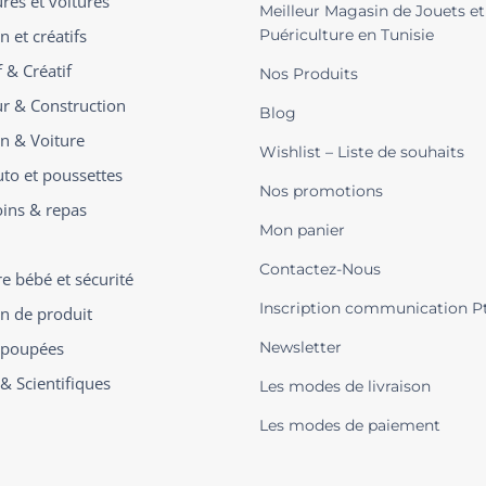
ures et voitures
Meilleur Magasin de Jouets et
n et créatifs
Puériculture en Tunisie
 & Créatif
Nos Produits
ur & Construction
Blog
on & Voiture
Wishlist – Liste de souhaits
uto et poussettes
Nos promotions
oins & repas
Mon panier
Contactez-Nous
 bébé et sécurité
Inscription communication P
on de produit
t poupées
Newsletter
 & Scientifiques
Les modes de livraison
Les modes de paiement