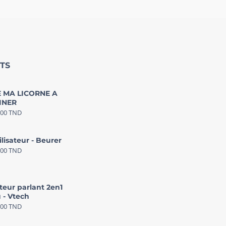
TS
 MA LICORNE A
INER
000
TND
ilisateur - Beurer
000
TND
teur parlant 2en1
 - Vtech
000
TND