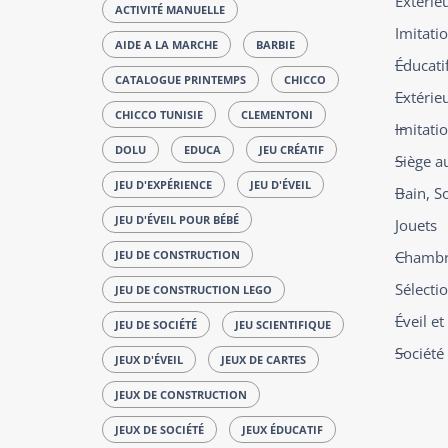
Extérie
ACTIVITÉ MANUELLE
Imitatio
AIDE A LA MARCHE
BARBIE
Éducatif
CATALOGUE PRINTEMPS
CHICCO
Extérie
CHICCO TUNISIE
CLEMENTONI
Imitati
DOLU
EDUCA
JEU CRÉATIF
Siège a
JEU D'EXPÉRIENCE
JEU D'ÉVEIL
Bain, S
JEU D'ÉVEIL POUR BÉBÉ
Jouets
JEU DE CONSTRUCTION
Chambre
Sélecti
JEU DE CONSTRUCTION LEGO
Éveil e
JEU DE SOCIÉTÉ
JEU SCIENTIFIQUE
Société
JEUX D'ÉVEIL
JEUX DE CARTES
JEUX DE CONSTRUCTION
JEUX DE SOCIÉTÉ
JEUX ÉDUCATIF