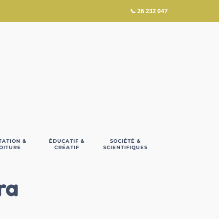
📞
26 232 047
TATION &
ÉDUCATIF &
SOCIÉTÉ &
OITURE
CRÉATIF
SCIENTIFIQUES
ra