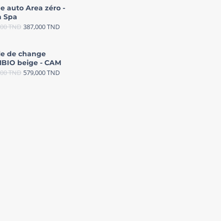
e auto Area zéro -
 Spa
000
TND
387,000
TND
le de change
BIO beige - CAM
000
TND
579,000
TND