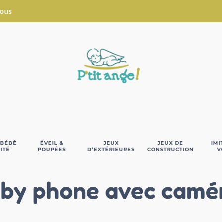
Nous
 BÉBÉ
ÉVEIL &
JEUX
JEUX DE
IMI
ITÉ
POUPÉES
D’EXTÉRIEURES
CONSTRUCTION
V
by phone avec camé