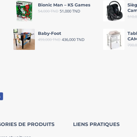
Bionic Man – KS Games
Sièg
Cam
54,000
TND
51,000
TND
510,
Baby-Foot
Tab
CAM
459,000
TND
436,000
TND
700,
ORIES DE PRODUITS
LIENS PRATIQUES