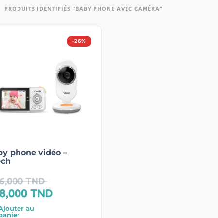
PRODUITS IDENTIFIÉS “BABY PHONE AVEC CAMÉRA”
-26%
y phone vidéo –
ech
6,000
TND
8,000
TND
Ajouter au
panier