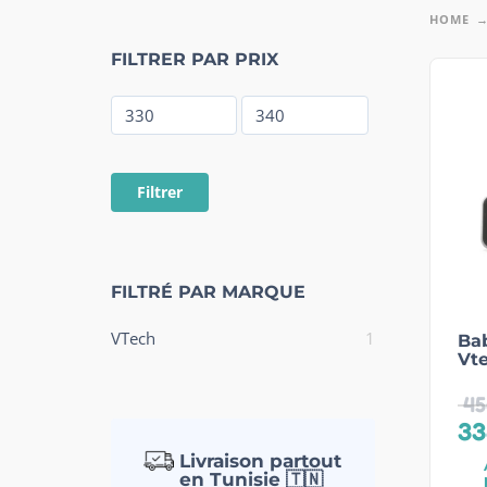
HOME
FILTRER PAR PRIX
Filtrer
FILTRÉ PAR MARQUE
VTech
1
Bab
Vt
45
33
Livraison partout
en Tunisie 🇹🇳