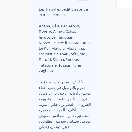
Les frais d'expédition sont à
7DT seulement.
Ariana, Béja, Ben Arous,
Bizerte, Gabes, Gafsa,
Jendouba, Kairouan,
Kasserine, Kebili, La Manouba,
Le Kef, Mahdia, Médenine,
Monastir, Nabeul, Sfax, Sidi,
Bouzid, Siliana, Sousse,
Tataouine, Tozeur, Tunis,
Zaghouan.
.تكاليف الشحن 7 دنانير فقط
نقوم بالتوصيل في جميع أنحاء
تونس : أريانة ، باجة ، بن عروس ،
بنزرت ، قابس ، قفصة ، جندوبة ،
القيروان ، القصرين ، قبلي ، منوبة
، الكاف ، المهدية ، مدنين ،
المنستير ، نابل ، صفاقس ، سيدي
بوزيد ، سليانة ، سوسة ، تطاوين ،
توزر، تونس، زغوان