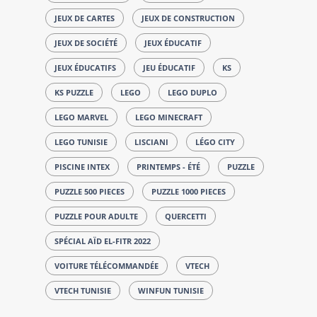
JEUX DE CARTES
JEUX DE CONSTRUCTION
JEUX DE SOCIÉTÉ
JEUX ÉDUCATIF
JEUX ÉDUCATIFS
JEU ÉDUCATIF
KS
KS PUZZLE
LEGO
LEGO DUPLO
LEGO MARVEL
LEGO MINECRAFT
LEGO TUNISIE
LISCIANI
LÉGO CITY
PISCINE INTEX
PRINTEMPS - ÉTÉ
PUZZLE
PUZZLE 500 PIECES
PUZZLE 1000 PIECES
PUZZLE POUR ADULTE
QUERCETTI
SPÉCIAL AÏD EL-FITR 2022
VOITURE TÉLÉCOMMANDÉE
VTECH
VTECH TUNISIE
WINFUN TUNISIE