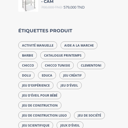
- CAM
700,000
TND
579,000
TND
ÉTIQUETTES PRODUIT
ACTIVITÉ MANUELLE
AIDE A LA MARCHE
BARBIE
CATALOGUE PRINTEMPS
CHICCO
CHICCO TUNISIE
CLEMENTONI
DOLU
EDUCA
JEU CRÉATIF
JEU D'EXPÉRIENCE
JEU D'ÉVEIL
JEU D'ÉVEIL POUR BÉBÉ
JEU DE CONSTRUCTION
JEU DE CONSTRUCTION LEGO
JEU DE SOCIÉTÉ
JEU SCIENTIFIQUE
JEUX D'ÉVEIL