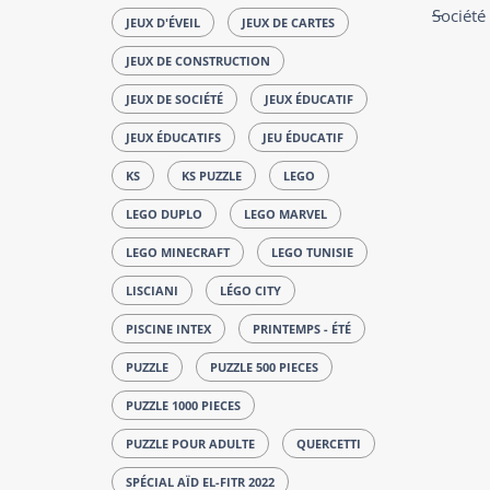
Société
JEUX D'ÉVEIL
JEUX DE CARTES
JEUX DE CONSTRUCTION
JEUX DE SOCIÉTÉ
JEUX ÉDUCATIF
JEUX ÉDUCATIFS
JEU ÉDUCATIF
KS
KS PUZZLE
LEGO
LEGO DUPLO
LEGO MARVEL
LEGO MINECRAFT
LEGO TUNISIE
LISCIANI
LÉGO CITY
PISCINE INTEX
PRINTEMPS - ÉTÉ
PUZZLE
PUZZLE 500 PIECES
PUZZLE 1000 PIECES
PUZZLE POUR ADULTE
QUERCETTI
SPÉCIAL AÏD EL-FITR 2022