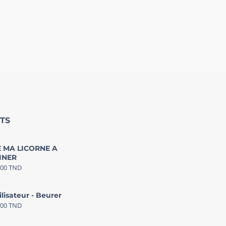
TS
 MA LICORNE A
INER
000
TND
ilisateur - Beurer
000
TND