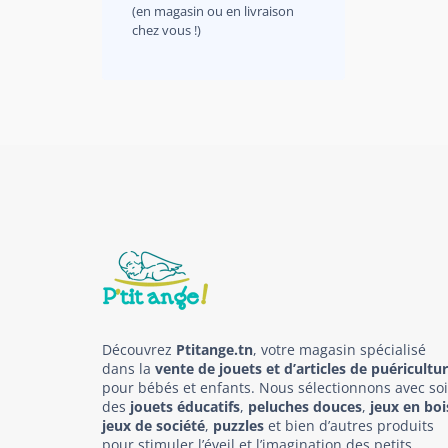
(en magasin ou en livraison
chez vous !)
Découvrez
Ptitange.tn
, votre magasin spécialisé
dans la
vente de jouets et d’articles de puéricultu
pour bébés et enfants. Nous sélectionnons avec so
des
jouets éducatifs
,
peluches douces
,
jeux en boi
jeux de société
,
puzzles
et bien d’autres produits
pour stimuler l’éveil et l’imagination des petits.