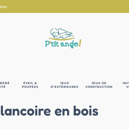
Nous
 BÉBÉ
ÉVEIL &
JEUX
JEUX DE
IMI
ITÉ
POUPÉES
D’EXTÉRIEURES
CONSTRUCTION
V
lancoire en bois