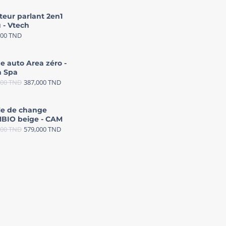
teur parlant 2en1
 - Vtech
000
TND
e auto Area zéro -
 Spa
000
TND
387,000
TND
le de change
BIO beige - CAM
000
TND
579,000
TND