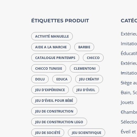
ÉTIQUETTES PRODUIT
CATÉG
Extérie
ACTIVITÉ MANUELLE
Imitatio
AIDE A LA MARCHE
BARBIE
Éducatif
CATALOGUE PRINTEMPS
CHICCO
Extérie
CHICCO TUNISIE
CLEMENTONI
Imitati
DOLU
EDUCA
JEU CRÉATIF
Siège a
JEU D'EXPÉRIENCE
JEU D'ÉVEIL
Bain, S
JEU D'ÉVEIL POUR BÉBÉ
Jouets
JEU DE CONSTRUCTION
Chambre
Sélecti
JEU DE CONSTRUCTION LEGO
Éveil e
JEU DE SOCIÉTÉ
JEU SCIENTIFIQUE