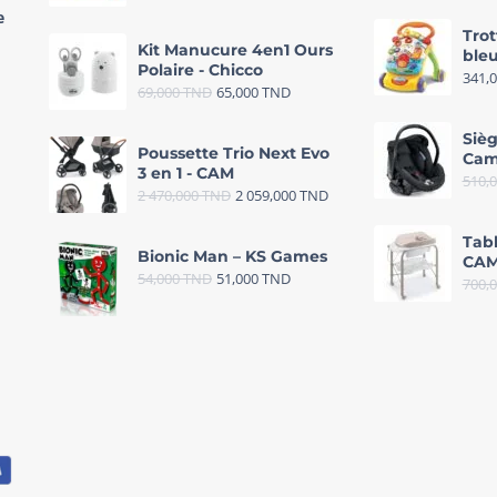
e
Trot
Kit Manucure 4en1 Ours
bleu
Polaire - Chicco
341,
69,000
TND
65,000
TND
Sièg
Poussette Trio Next Evo
Cam
3 en 1 - CAM
510,
2 470,000
TND
2 059,000
TND
Tab
Bionic Man – KS Games
CAM
54,000
TND
51,000
TND
700,