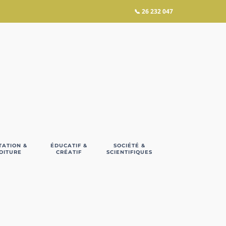
📞
26 232 047
TATION &
ÉDUCATIF &
SOCIÉTÉ &
OITURE
CRÉATIF
SCIENTIFIQUES