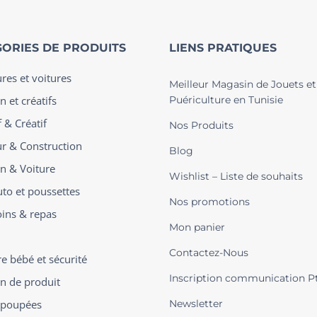
ORIES DE PRODUITS
LIENS PRATIQUES
ures et voitures
Meilleur Magasin de Jouets et
n et créatifs
Puériculture en Tunisie
 & Créatif
Nos Produits
ur & Construction
Blog
on & Voiture
Wishlist – Liste de souhaits
uto et poussettes
Nos promotions
oins & repas
Mon panier
Contactez-Nous
 bébé et sécurité
Inscription communication P
on de produit
t poupées
Newsletter