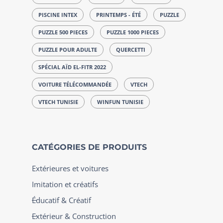
PISCINE INTEX
PRINTEMPS - ÉTÉ
PUZZLE
PUZZLE 500 PIECES
PUZZLE 1000 PIECES
PUZZLE POUR ADULTE
QUERCETTI
SPÉCIAL AÏD EL-FITR 2022
VOITURE TÉLÉCOMMANDÉE
VTECH
VTECH TUNISIE
WINFUN TUNISIE
CATÉGORIES DE PRODUITS
Extérieures et voitures
Imitation et créatifs
Éducatif & Créatif
Extérieur & Construction