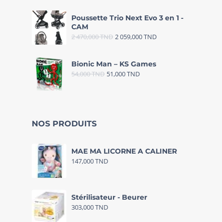
Poussette Trio Next Evo 3 en 1 -
CAM
2 470,000
TND
2 059,000
TND
Bionic Man – KS Games
54,000
TND
51,000
TND
NOS PRODUITS
MAE MA LICORNE A CALINER
147,000
TND
Stérilisateur - Beurer
303,000
TND