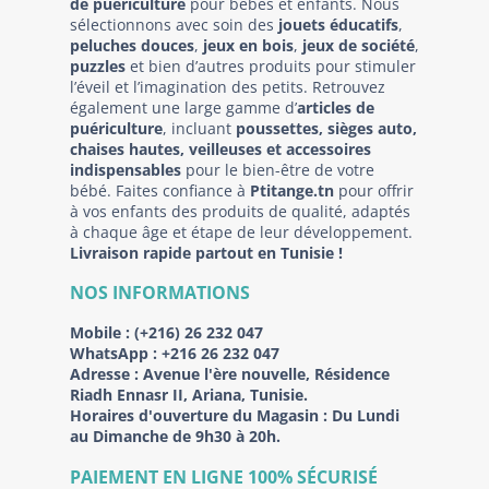
de puériculture
pour bébés et enfants. Nous
sélectionnons avec soin des
jouets éducatifs
,
peluches douces
,
jeux en bois
,
jeux de société
,
puzzles
et bien d’autres produits pour stimuler
l’éveil et l’imagination des petits. Retrouvez
également une large gamme d’
articles de
puériculture
, incluant
poussettes, sièges auto,
chaises hautes, veilleuses et accessoires
indispensables
pour le bien-être de votre
bébé. Faites confiance à
Ptitange.tn
pour offrir
à vos enfants des produits de qualité, adaptés
à chaque âge et étape de leur développement.
Livraison rapide partout en Tunisie !
NOS INFORMATIONS
Mobile :
(+216) 26 232 047
WhatsApp :
+216 26 232 047
Adresse :
Avenue l'ère nouvelle, Résidence
Riadh Ennasr II, Ariana, Tunisie.
Horaires d'ouverture du Magasin : Du Lundi
au Dimanche de 9h30 à 20h.
PAIEMENT EN LIGNE 100% SÉCURISÉ