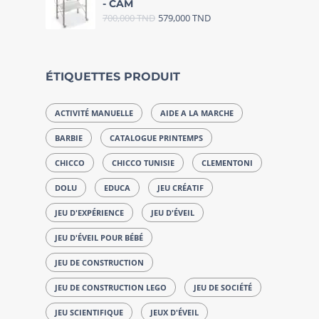
- CAM
700,000
TND
579,000
TND
ÉTIQUETTES PRODUIT
ACTIVITÉ MANUELLE
AIDE A LA MARCHE
BARBIE
CATALOGUE PRINTEMPS
CHICCO
CHICCO TUNISIE
CLEMENTONI
DOLU
EDUCA
JEU CRÉATIF
JEU D'EXPÉRIENCE
JEU D'ÉVEIL
JEU D'ÉVEIL POUR BÉBÉ
JEU DE CONSTRUCTION
JEU DE CONSTRUCTION LEGO
JEU DE SOCIÉTÉ
JEU SCIENTIFIQUE
JEUX D'ÉVEIL