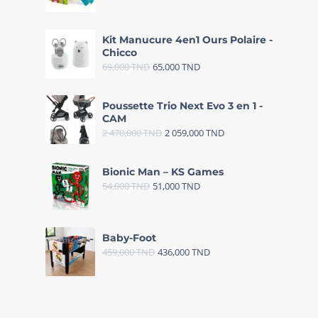
Kit Manucure 4en1 Ours Polaire -
Chicco
69,000
TND
65,000
TND
Poussette Trio Next Evo 3 en 1 -
CAM
2 470,000
TND
2 059,000
TND
Bionic Man – KS Games
54,000
TND
51,000
TND
Baby-Foot
459,000
TND
436,000
TND