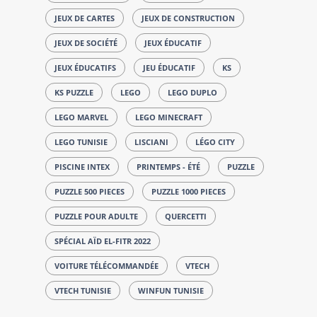
JEUX DE CARTES
JEUX DE CONSTRUCTION
JEUX DE SOCIÉTÉ
JEUX ÉDUCATIF
JEUX ÉDUCATIFS
JEU ÉDUCATIF
KS
KS PUZZLE
LEGO
LEGO DUPLO
LEGO MARVEL
LEGO MINECRAFT
LEGO TUNISIE
LISCIANI
LÉGO CITY
PISCINE INTEX
PRINTEMPS - ÉTÉ
PUZZLE
PUZZLE 500 PIECES
PUZZLE 1000 PIECES
PUZZLE POUR ADULTE
QUERCETTI
SPÉCIAL AÏD EL-FITR 2022
VOITURE TÉLÉCOMMANDÉE
VTECH
VTECH TUNISIE
WINFUN TUNISIE