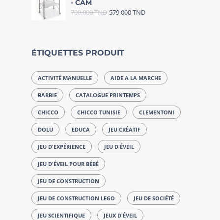
- CAM
700,000
TND
579,000
TND
ÉTIQUETTES PRODUIT
ACTIVITÉ MANUELLE
AIDE A LA MARCHE
BARBIE
CATALOGUE PRINTEMPS
CHICCO
CHICCO TUNISIE
CLEMENTONI
DOLU
EDUCA
JEU CRÉATIF
JEU D'EXPÉRIENCE
JEU D'ÉVEIL
JEU D'ÉVEIL POUR BÉBÉ
JEU DE CONSTRUCTION
JEU DE CONSTRUCTION LEGO
JEU DE SOCIÉTÉ
JEU SCIENTIFIQUE
JEUX D'ÉVEIL