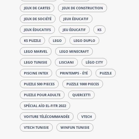
JEUX DE CARTES
JEUX DE CONSTRUCTION
JEUX DE SOCIÉTÉ
JEUX ÉDUCATIF
JEUX ÉDUCATIFS
JEU ÉDUCATIF
KS
KS PUZZLE
LEGO
LEGO DUPLO
LEGO MARVEL
LEGO MINECRAFT
LEGO TUNISIE
LISCIANI
LÉGO CITY
PISCINE INTEX
PRINTEMPS - ÉTÉ
PUZZLE
PUZZLE 500 PIECES
PUZZLE 1000 PIECES
PUZZLE POUR ADULTE
QUERCETTI
SPÉCIAL AÏD EL-FITR 2022
VOITURE TÉLÉCOMMANDÉE
VTECH
VTECH TUNISIE
WINFUN TUNISIE