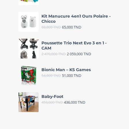
Kit Manucure 4en1 Ours Polaire -
Chicco
69,000
TND
65,000
TND
Poussette Trio Next Evo 3 en 1 -
CAM
2 470,000
TND
2 059,000
TND
Bionic Man – KS Games
54,000
TND
51,000
TND
Baby-Foot
459,000
TND
436,000
TND