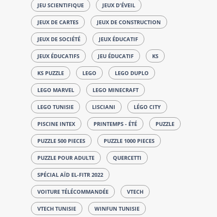
JEU SCIENTIFIQUE
JEUX D'ÉVEIL
JEUX DE CARTES
JEUX DE CONSTRUCTION
JEUX DE SOCIÉTÉ
JEUX ÉDUCATIF
JEUX ÉDUCATIFS
JEU ÉDUCATIF
KS
KS PUZZLE
LEGO
LEGO DUPLO
LEGO MARVEL
LEGO MINECRAFT
LEGO TUNISIE
LISCIANI
LÉGO CITY
PISCINE INTEX
PRINTEMPS - ÉTÉ
PUZZLE
PUZZLE 500 PIECES
PUZZLE 1000 PIECES
PUZZLE POUR ADULTE
QUERCETTI
SPÉCIAL AÏD EL-FITR 2022
VOITURE TÉLÉCOMMANDÉE
VTECH
VTECH TUNISIE
WINFUN TUNISIE