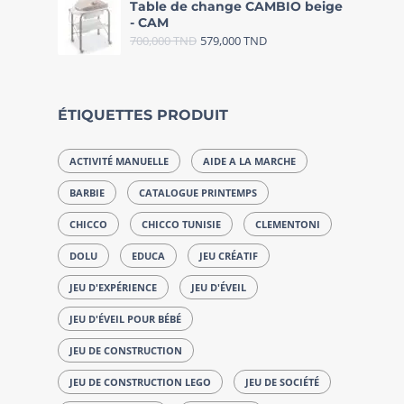
Table de change CAMBIO beige
- CAM
700,000
TND
579,000
TND
ÉTIQUETTES PRODUIT
ACTIVITÉ MANUELLE
AIDE A LA MARCHE
BARBIE
CATALOGUE PRINTEMPS
CHICCO
CHICCO TUNISIE
CLEMENTONI
DOLU
EDUCA
JEU CRÉATIF
JEU D'EXPÉRIENCE
JEU D'ÉVEIL
JEU D'ÉVEIL POUR BÉBÉ
JEU DE CONSTRUCTION
JEU DE CONSTRUCTION LEGO
JEU DE SOCIÉTÉ