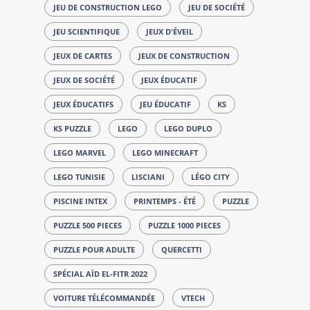
JEU DE CONSTRUCTION LEGO
JEU DE SOCIÉTÉ
JEU SCIENTIFIQUE
JEUX D'ÉVEIL
JEUX DE CARTES
JEUX DE CONSTRUCTION
JEUX DE SOCIÉTÉ
JEUX ÉDUCATIF
JEUX ÉDUCATIFS
JEU ÉDUCATIF
KS
KS PUZZLE
LEGO
LEGO DUPLO
LEGO MARVEL
LEGO MINECRAFT
LEGO TUNISIE
LISCIANI
LÉGO CITY
PISCINE INTEX
PRINTEMPS - ÉTÉ
PUZZLE
PUZZLE 500 PIECES
PUZZLE 1000 PIECES
PUZZLE POUR ADULTE
QUERCETTI
SPÉCIAL AÏD EL-FITR 2022
VOITURE TÉLÉCOMMANDÉE
VTECH