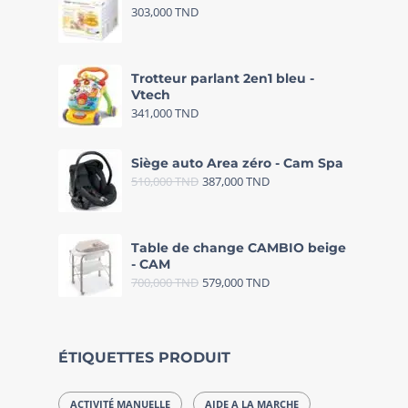
303,000
TND
Trotteur parlant 2en1 bleu -
Vtech
341,000
TND
Siège auto Area zéro - Cam Spa
510,000
TND
387,000
TND
Table de change CAMBIO beige
- CAM
700,000
TND
579,000
TND
ÉTIQUETTES PRODUIT
ACTIVITÉ MANUELLE
AIDE A LA MARCHE