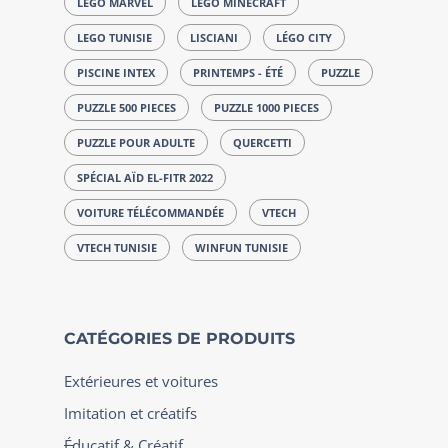
LEGO MARVEL
LEGO MINECRAFT
LEGO TUNISIE
LISCIANI
LÉGO CITY
PISCINE INTEX
PRINTEMPS - ÉTÉ
PUZZLE
PUZZLE 500 PIECES
PUZZLE 1000 PIECES
PUZZLE POUR ADULTE
QUERCETTI
SPÉCIAL AÏD EL-FITR 2022
VOITURE TÉLÉCOMMANDÉE
VTECH
VTECH TUNISIE
WINFUN TUNISIE
CATÉGORIES DE PRODUITS
Extérieures et voitures
Imitation et créatifs
Éducatif & Créatif