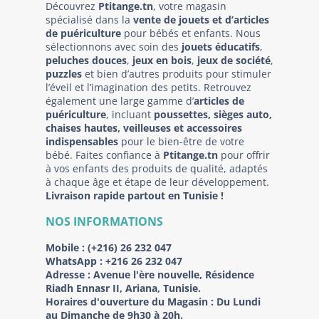
Découvrez
Ptitange.tn
, votre magasin
spécialisé dans la
vente de jouets et d’articles
de puériculture
pour bébés et enfants. Nous
sélectionnons avec soin des
jouets éducatifs
,
peluches douces
,
jeux en bois
,
jeux de société
,
puzzles
et bien d’autres produits pour stimuler
l’éveil et l’imagination des petits. Retrouvez
également une large gamme d’
articles de
puériculture
, incluant
poussettes, sièges auto,
chaises hautes, veilleuses et accessoires
indispensables
pour le bien-être de votre
bébé. Faites confiance à
Ptitange.tn
pour offrir
à vos enfants des produits de qualité, adaptés
à chaque âge et étape de leur développement.
Livraison rapide partout en Tunisie !
NOS INFORMATIONS
Mobile :
(+216) 26 232 047
WhatsApp :
+216 26 232 047
Adresse :
Avenue l'ère nouvelle, Résidence
Riadh Ennasr II, Ariana, Tunisie.
Horaires d'ouverture du Magasin : Du Lundi
au Dimanche de 9h30 à 20h.