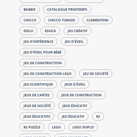
BARBIE
CATALOGUE PRINTEMPS
CHICCO
CHICCO TUNISIE
CLEMENTONI
DOLU
EDUCA
JEU CRÉATIF
JEU D'EXPÉRIENCE
JEU D'ÉVEIL
JEU D'ÉVEIL POUR BÉBÉ
JEU DE CONSTRUCTION
JEU DE CONSTRUCTION LEGO
JEU DE SOCIÉTÉ
JEU SCIENTIFIQUE
JEUX D'ÉVEIL
JEUX DE CARTES
JEUX DE CONSTRUCTION
JEUX DE SOCIÉTÉ
JEUX ÉDUCATIF
JEUX ÉDUCATIFS
JEU ÉDUCATIF
KS
KS PUZZLE
LEGO
LEGO DUPLO