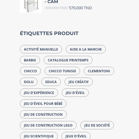
- CAM
700,000
TND
579,000
TND
ÉTIQUETTES PRODUIT
ACTIVITÉ MANUELLE
AIDE A LA MARCHE
BARBIE
CATALOGUE PRINTEMPS
CHICCO
CHICCO TUNISIE
CLEMENTONI
DOLU
EDUCA
JEU CRÉATIF
JEU D'EXPÉRIENCE
JEU D'ÉVEIL
JEU D'ÉVEIL POUR BÉBÉ
JEU DE CONSTRUCTION
JEU DE CONSTRUCTION LEGO
JEU DE SOCIÉTÉ
JEU SCIENTIFIQUE
JEUX D'ÉVEIL