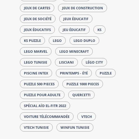
JEUX DE CARTES
JEUX DE CONSTRUCTION
JEUX DE SOCIÉTÉ
JEUX ÉDUCATIF
JEUX ÉDUCATIFS
JEU ÉDUCATIF
KS
KS PUZZLE
LEGO
LEGO DUPLO
LEGO MARVEL
LEGO MINECRAFT
LEGO TUNISIE
LISCIANI
LÉGO CITY
PISCINE INTEX
PRINTEMPS - ÉTÉ
PUZZLE
PUZZLE 500 PIECES
PUZZLE 1000 PIECES
PUZZLE POUR ADULTE
QUERCETTI
SPÉCIAL AÏD EL-FITR 2022
VOITURE TÉLÉCOMMANDÉE
VTECH
VTECH TUNISIE
WINFUN TUNISIE