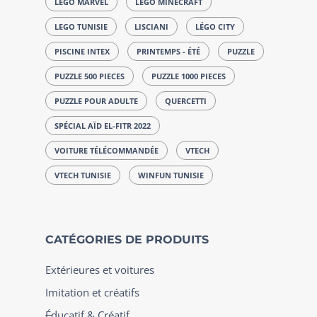
LEGO MARVEL
LEGO MINECRAFT
LEGO TUNISIE
LISCIANI
LÉGO CITY
PISCINE INTEX
PRINTEMPS - ÉTÉ
PUZZLE
PUZZLE 500 PIECES
PUZZLE 1000 PIECES
PUZZLE POUR ADULTE
QUERCETTI
SPÉCIAL AÏD EL-FITR 2022
VOITURE TÉLÉCOMMANDÉE
VTECH
VTECH TUNISIE
WINFUN TUNISIE
CATÉGORIES DE PRODUITS
Extérieures et voitures
Imitation et créatifs
Éducatif & Créatif