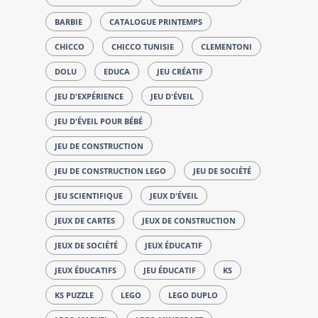
BARBIE
CATALOGUE PRINTEMPS
CHICCO
CHICCO TUNISIE
CLEMENTONI
DOLU
EDUCA
JEU CRÉATIF
JEU D'EXPÉRIENCE
JEU D'ÉVEIL
JEU D'ÉVEIL POUR BÉBÉ
JEU DE CONSTRUCTION
JEU DE CONSTRUCTION LEGO
JEU DE SOCIÉTÉ
JEU SCIENTIFIQUE
JEUX D'ÉVEIL
JEUX DE CARTES
JEUX DE CONSTRUCTION
JEUX DE SOCIÉTÉ
JEUX ÉDUCATIF
JEUX ÉDUCATIFS
JEU ÉDUCATIF
KS
KS PUZZLE
LEGO
LEGO DUPLO