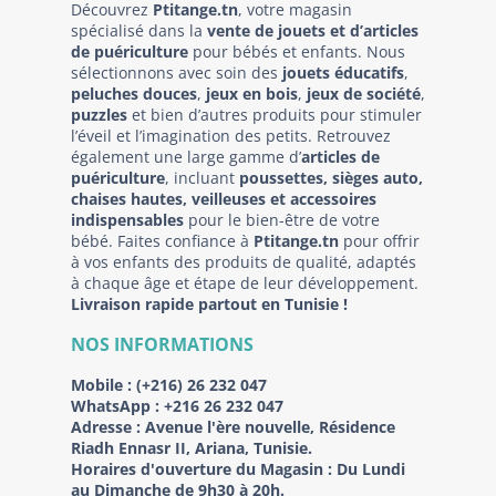
Découvrez
Ptitange.tn
, votre magasin
spécialisé dans la
vente de jouets et d’articles
de puériculture
pour bébés et enfants. Nous
sélectionnons avec soin des
jouets éducatifs
,
peluches douces
,
jeux en bois
,
jeux de société
,
puzzles
et bien d’autres produits pour stimuler
l’éveil et l’imagination des petits. Retrouvez
également une large gamme d’
articles de
puériculture
, incluant
poussettes, sièges auto,
chaises hautes, veilleuses et accessoires
indispensables
pour le bien-être de votre
bébé. Faites confiance à
Ptitange.tn
pour offrir
à vos enfants des produits de qualité, adaptés
à chaque âge et étape de leur développement.
Livraison rapide partout en Tunisie !
NOS INFORMATIONS
Mobile :
(+216) 26 232 047
WhatsApp :
+216 26 232 047
Adresse :
Avenue l'ère nouvelle, Résidence
Riadh Ennasr II, Ariana, Tunisie.
Horaires d'ouverture du Magasin : Du Lundi
au Dimanche de 9h30 à 20h.