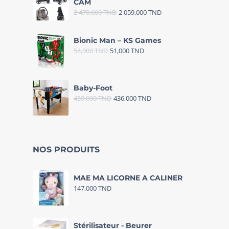
CAM
2 470,000
TND
2 059,000
TND
Bionic Man – KS Games
54,000
TND
51,000
TND
Baby-Foot
459,000
TND
436,000
TND
NOS PRODUITS
MAE MA LICORNE A CALINER
147,000
TND
Stérilisateur - Beurer