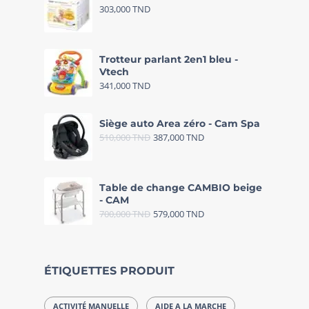
303,000
TND
Trotteur parlant 2en1 bleu -
Vtech
341,000
TND
Siège auto Area zéro - Cam Spa
510,000
TND
387,000
TND
Table de change CAMBIO beige
- CAM
700,000
TND
579,000
TND
ÉTIQUETTES PRODUIT
ACTIVITÉ MANUELLE
AIDE A LA MARCHE